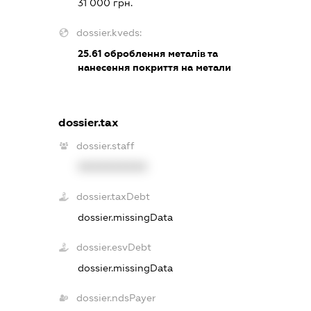
31 000 грн.
dossier.kveds:
25.61
оброблення металів та
нанесення покриття на метали
dossier.tax
dossier.staff
XXXXXXXXXX
dossier.taxDebt
dossier.missingData
dossier.esvDebt
dossier.missingData
dossier.ndsPayer