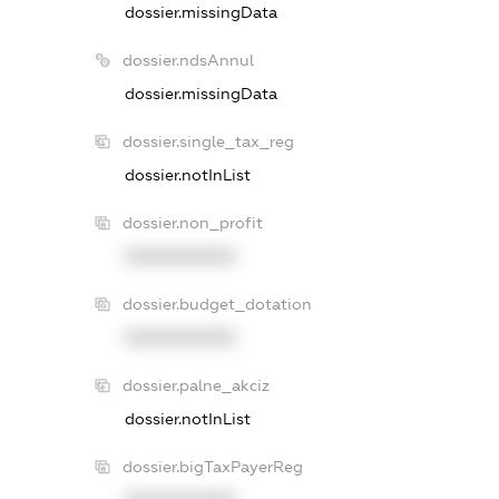
dossier.missingData
dossier.ndsAnnul
dossier.missingData
dossier.single_tax_reg
dossier.notInList
dossier.non_profit
XXXXXXXXXX
dossier.budget_dotation
XXXXXXXXXX
dossier.palne_akciz
dossier.notInList
dossier.bigTaxPayerReg