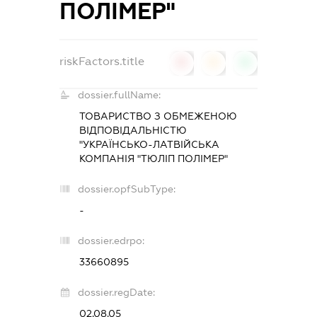
ПОЛІМЕР"
riskFactors.title
0
0
0
dossier.fullName:
ТОВАРИСТВО З ОБМЕЖЕНОЮ
ВІДПОВІДАЛЬНІСТЮ
"УКРАЇНСЬКО-ЛАТВІЙСЬКА
КОМПАНІЯ "ТЮЛІП ПОЛІМЕР"
dossier.opfSubType:
-
dossier.edrpo:
33660895
dossier.regDate:
02.08.05