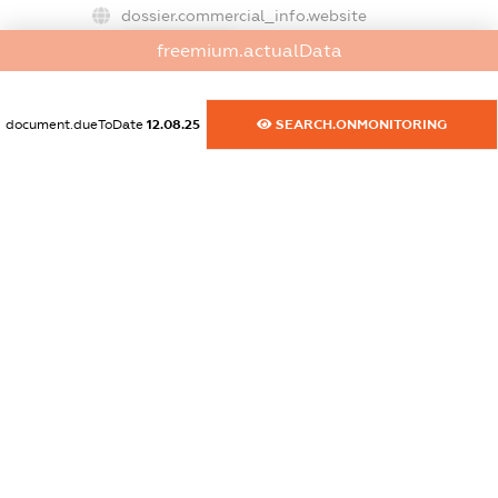
dossier.commercial_info.website
XXXXXXXXXX
freemium.actualData
dossier.commercial_info.activity
XXXXXXXXXX
document.dueToDate
12.08.25
SEARCH.ONMONITORING
freemium.exampleText_1
freemium.exampleText_2
freemium.anonymousPerSearch2
FREEMIUM.DETAILS
FREEMIUM.REGISTER