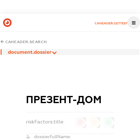
CAHEADER.GETTEST
CAHEADER.SEARCH
document.dossier
ПРЕЗЕНТ-ДОМ
riskFactors.title
0
0
0
dossier.fullName: