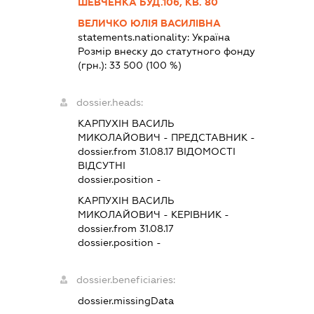
ШЕВЧЕНКА БУД.106, КВ. 80
ВЕЛИЧКО ЮЛІЯ ВАСИЛІВНА
statements.nationality:
Україна
Розмір внеску до статутного фонду
(грн.):
33 500
(100 %)
dossier.heads:
КАРПУХІН ВАСИЛЬ
МИКОЛАЙОВИЧ
-
ПРЕДСТАВНИК
-
dossier.from 31.08.17
ВІДОМОСТІ
ВІДСУТНІ
dossier.position -
КАРПУХІН ВАСИЛЬ
МИКОЛАЙОВИЧ
-
КЕРІВНИК
-
dossier.from 31.08.17
dossier.position -
dossier.beneficiaries:
dossier.missingData