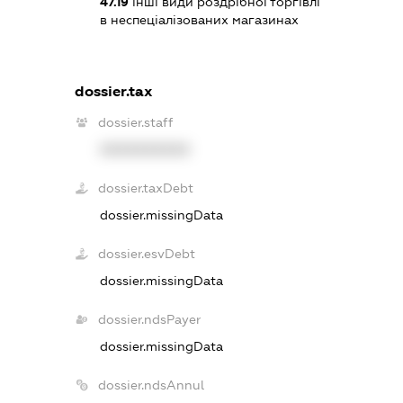
47.19
інші види роздрібної торгівлі
в неспеціалізованих магазинах
dossier.tax
dossier.staff
XXXXXXXXXX
dossier.taxDebt
dossier.missingData
dossier.esvDebt
dossier.missingData
dossier.ndsPayer
dossier.missingData
dossier.ndsAnnul