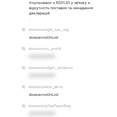
Анульовано з 30.01.20 у зв'язку з:
вiдсутнiсть поставок та ненадання
декларацiй
.
dossier.single_tax_reg
dossier.notInList
dossier.non_profit
XXXXXXXXXX
dossier.budget_dotation
XXXXXXXXXX
dossier.palne_akciz
dossier.notInList
dossier.bigTaxPayerReg
XXXXXXXXXX