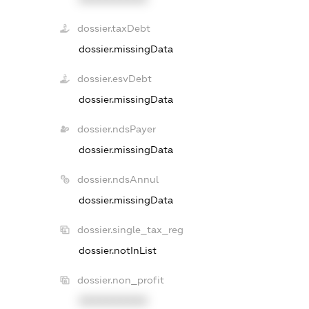
dossier.taxDebt
dossier.missingData
dossier.esvDebt
dossier.missingData
dossier.ndsPayer
dossier.missingData
dossier.ndsAnnul
dossier.missingData
dossier.single_tax_reg
dossier.notInList
dossier.non_profit
XXXXXXXXXX