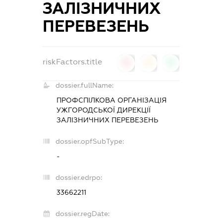
ЗАЛІЗНИЧНИХ
ПЕРЕВЕЗЕНЬ
riskFactors.title
0
0
0
dossier.fullName:
ПРОФСПІЛКОВА ОРГАНІЗАЦІЯ
УЖГОРОДСЬКОЇ ДИРЕКЦІЇ
ЗАЛІЗНИЧНИХ ПЕРЕВЕЗЕНЬ
dossier.opfSubType:
-
dossier.edrpo:
33662211
dossier.regDate: