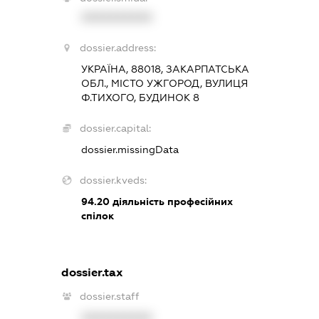
XXXXXXXXXX
dossier.address:
УКРАЇНА, 88018, ЗАКАРПАТСЬКА
ОБЛ., МІСТО УЖГОРОД, ВУЛИЦЯ
Ф.ТИХОГО, БУДИНОК 8
dossier.capital:
dossier.missingData
dossier.kveds:
94.20
діяльність професійних
спілок
dossier.tax
dossier.staff
XXXXXXXXXX