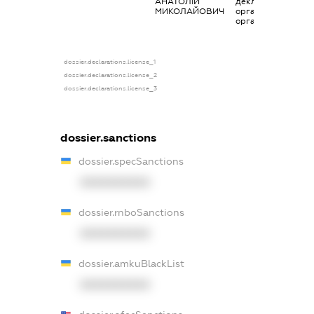
АНАТОЛІЙ
декларування в
МИКОЛАЙОВИЧ
організаціях та їх
органах
dossier.declarations.license_1
dossier.declarations.license_2
dossier.declarations.license_3
dossier.sanctions
dossier.specSanctions
XXXXXXXXXX
dossier.rnboSanctions
XXXXXXXXXX
dossier.amkuBlackList
XXXXXXXXXX