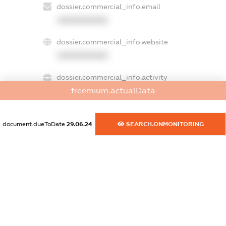
dossier.commercial_info.email
XXXXXXXXXX
dossier.commercial_info.website
XXXXXXXXXX
dossier.commercial_info.activity
freemium.actualData
XXXXXXXXXX
document.dueToDate
29.06.24
SEARCH.ONMONITORING
freemium.exampleText_1
freemium.exampleText_2
freemium.anonymousPerSearch2
FREEMIUM.DETAILS
FREEMIUM.REGISTER