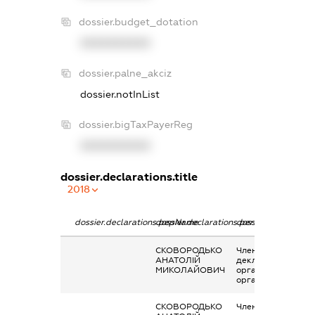
dossier.budget_dotation
XXXXXXXXXX
dossier.palne_akciz
dossier.notInList
dossier.bigTaxPayerReg
XXXXXXXXXX
dossier.declarations.title
2018
dossier.declarations.pepName
dossier.declarations.personName
dossier.declaration
СКОВОРОДЬКО
Членство суб’єкта
АНАТОЛІЙ
декларування в
МИКОЛАЙОВИЧ
організаціях та їх
органах
СКОВОРОДЬКО
Членство суб’єкта