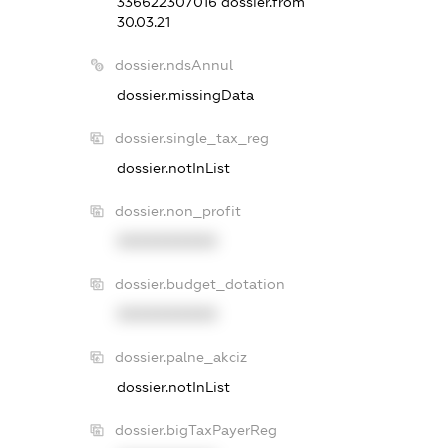
336622307016
dossier.from
30.03.21
dossier.ndsAnnul
dossier.missingData
dossier.single_tax_reg
dossier.notInList
dossier.non_profit
XXXXXXXXXX
dossier.budget_dotation
XXXXXXXXXX
dossier.palne_akciz
dossier.notInList
dossier.bigTaxPayerReg