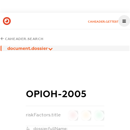
CAHEADER.GETTEST
CAHEADER.SEARCH
document.dossier
ОРІОН-2005
riskFactors.title
0
0
0
dossier.fullName: