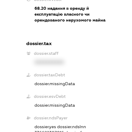
68.20
надання в оренду й
експлуатацію власного чи
орендованого нерухомого майна
dossier.tax
dossier.staff
XXXXXXXXXX
dossier.taxDebt
dossier.missingData
dossier.esvDebt
dossier.missingData
dossier.ndsPayer
dossier.yes
dossier.ndsInn