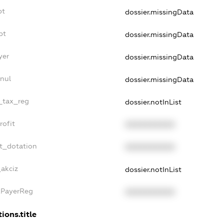
bt
dossier.missingData
bt
dossier.missingData
yer
dossier.missingData
nnul
dossier.missingData
e_tax_reg
dossier.notInList
rofit
XXXXXXXXXX
et_dotation
XXXXXXXXXX
_akciz
dossier.notInList
axPayerReg
XXXXXXXXXX
ions.title