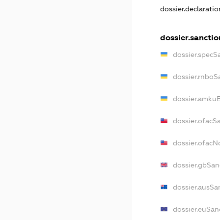
dossier.declarati
dossier.sanctio
dossier.specS
dossier.rnboS
dossier.amkuB
dossier.ofacS
dossier.ofac
dossier.gbSan
dossier.ausSa
dossier.euSan