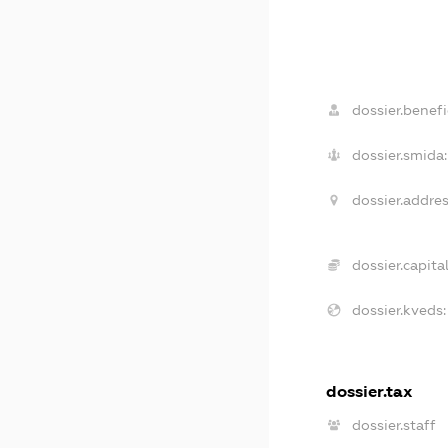
dossier.benefi
dossier.smida:
dossier.addres
dossier.capital
dossier.kveds:
dossier.tax
dossier.staff