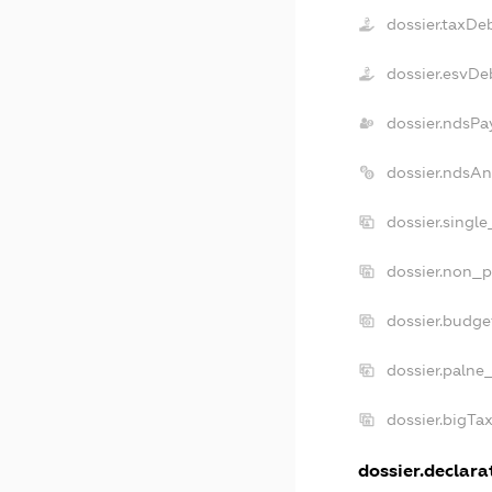
dossier.taxDe
dossier.esvDe
dossier.ndsPa
dossier.ndsA
dossier.singl
dossier.non_p
dossier.budg
dossier.palne
dossier.bigT
dossier.declarat