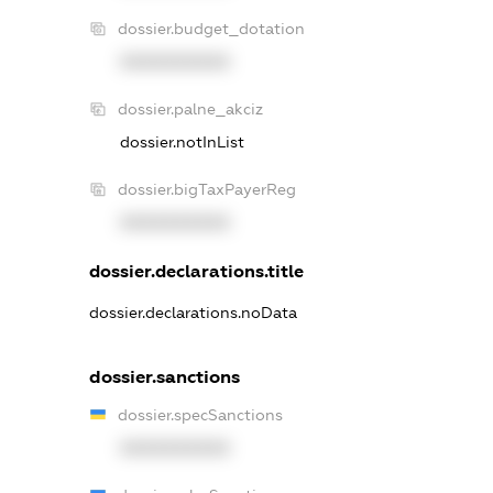
dossier.budget_dotation
XXXXXXXXXX
dossier.palne_akciz
dossier.notInList
dossier.bigTaxPayerReg
XXXXXXXXXX
dossier.declarations.title
dossier.declarations.noData
dossier.sanctions
dossier.specSanctions
XXXXXXXXXX