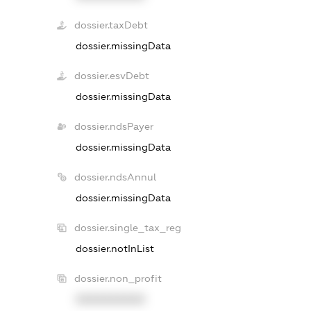
dossier.taxDebt
dossier.missingData
dossier.esvDebt
dossier.missingData
dossier.ndsPayer
dossier.missingData
dossier.ndsAnnul
dossier.missingData
dossier.single_tax_reg
dossier.notInList
dossier.non_profit
XXXXXXXXXX