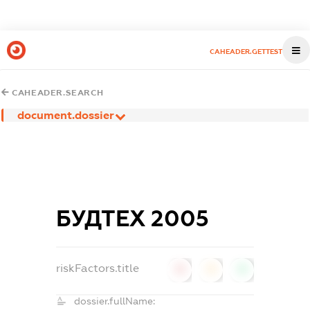
CAHEADER.GETTEST
CAHEADER.SEARCH
document.dossier
БУДТЕХ 2005
riskFactors.title
0
0
0
dossier.fullName: