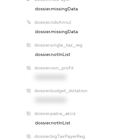
dossier.missingData
dossier.ndsAnnul
dossier.missingData
dossier.single_tax_reg
dossier.notInList
dossier.non_profit
XXXXXXXXXX
dossier.budget_dotation
XXXXXXXXXX
dossier.palne_akciz
dossier.notInList
dossier.bigTaxPayerReg