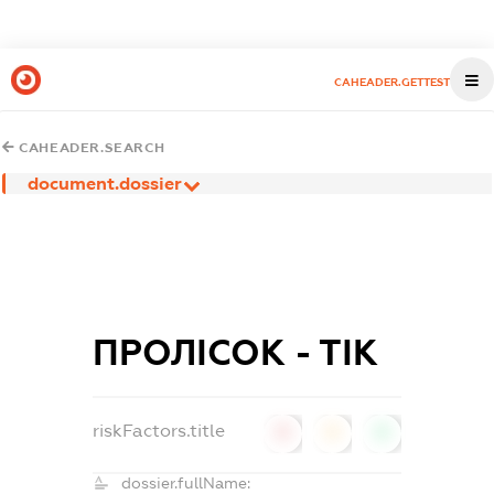
CAHEADER.GETTEST
CAHEADER.SEARCH
document.dossier
ПРОЛІСОК - ТІК
riskFactors.title
0
0
0
dossier.fullName: