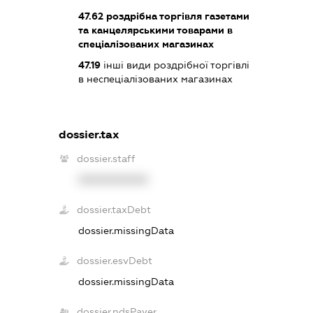
47.62
роздрібна торгівля газетами
та канцелярськими товарами в
спеціалізованих магазинах
47.19
інші види роздрібної торгівлі
в неспеціалізованих магазинах
dossier.tax
dossier.staff
XXXXXXXXXX
dossier.taxDebt
dossier.missingData
dossier.esvDebt
dossier.missingData
dossier.ndsPayer