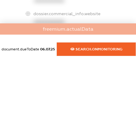
XXXXXXXXXX
dossier.commercial_info.website
XXXXXXXXXX
freemium.actualData
dossier.commercial_info.activity
XXXXXXXXXX
document.dueToDate
06.07.25
SEARCH.ONMONITORING
freemium.exampleText_1
freemium.exampleText_2
freemium.anonymousPerSearch2
FREEMIUM.DETAILS
FREEMIUM.REGISTER