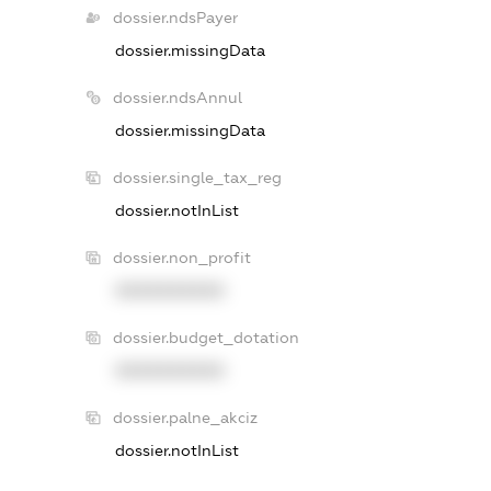
dossier.ndsPayer
dossier.missingData
dossier.ndsAnnul
dossier.missingData
dossier.single_tax_reg
dossier.notInList
dossier.non_profit
XXXXXXXXXX
dossier.budget_dotation
XXXXXXXXXX
dossier.palne_akciz
dossier.notInList