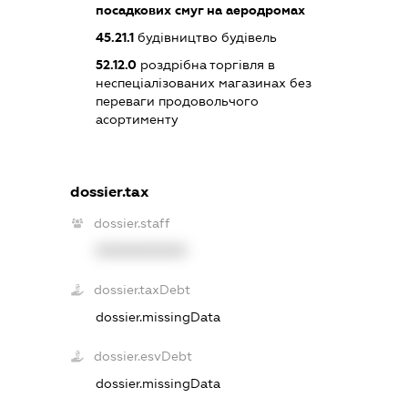
посадкових смуг на аеродромах
45.21.1
будівництво будівель
52.12.0
роздрібна торгівля в
неспеціалізованих магазинах без
переваги продовольчого
асортименту
dossier.tax
dossier.staff
XXXXXXXXXX
dossier.taxDebt
dossier.missingData
dossier.esvDebt
dossier.missingData