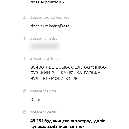
dossier.position -
dossier.beneficiaries:
dossier.missingData
dossier.smida:
XXXXXXXXXX
dossier.address:
80400, ЛЬВІВСЬКА ОБЛ., КАМ'ЯНКА-
БУЗЬКИЙ Р-Н, КАМ'ЯНКА-БУЗЬКА,
ВУЛ. ПЕРЕМОГИ, 34, 28
dossier.capital:
0 грн.
dossier.kveds:
45.23.1
будівництво автострад, доріг,
вулиць, залізниць, злітно-