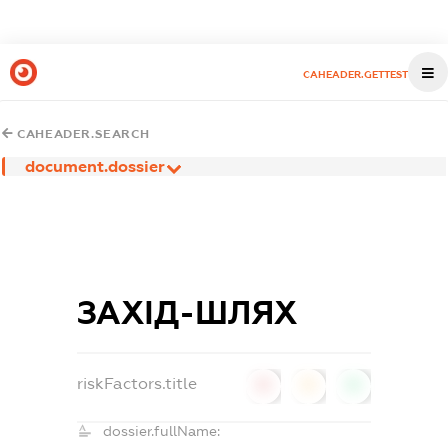
CAHEADER.GETTEST
CAHEADER.SEARCH
document.dossier
ЗАХІД-ШЛЯХ
riskFactors.title
0
0
0
dossier.fullName: