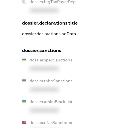
dossier.bigTaxPayerReg
XXXXXXXXXX
dossier.declarations.title
dossier.declarations.noData
dossier.sanctions
dossier.specSanctions
XXXXXXXXXX
dossier.rnboSanctions
XXXXXXXXXX
dossier.amkuBlackList
XXXXXXXXXX
dossier.ofacSanctions