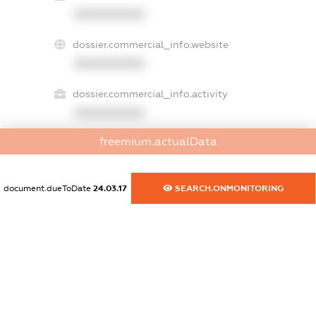
XXXXXXXXXX
dossier.commercial_info.website
XXXXXXXXXX
dossier.commercial_info.activity
XXXXXXXXXX
freemium.actualData
freemium.exampleText_1
freemium.exampleText_2
document.dueToDate
24.03.17
SEARCH.ONMONITORING
freemium.anonymousPerSearch2
FREEMIUM.DETAILS
FREEMIUM.REGISTER