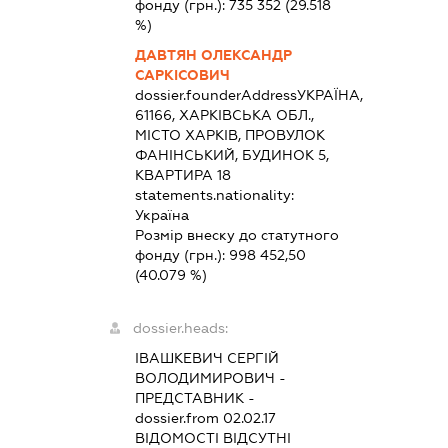
фонду (грн.):
735 352
(29.518
%)
ДАВТЯН ОЛЕКСАНДР
САРКІСОВИЧ
dossier.founderAddress
УКРАЇНА,
61166, ХАРКІВСЬКА ОБЛ.,
МІСТО ХАРКІВ, ПРОВУЛОК
ФАНІНСЬКИЙ, БУДИНОК 5,
КВАРТИРА 18
statements.nationality:
Україна
Розмір внеску до статутного
фонду (грн.):
998 452,50
(40.079 %)
dossier.heads:
ІВАШКЕВИЧ СЕРГІЙ
ВОЛОДИМИРОВИЧ
-
ПРЕДСТАВНИК
-
dossier.from 02.02.17
ВІДОМОСТІ ВІДСУТНІ