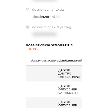
dossier.palne_akciz
dossier.notInList
dossier.bigTaxPayerReg
XXXXXXXXXX
dossier.declarations.title
2018
dossier.declarations.pepName
dossier.declarations.personName
dossier.declara
ДАВТЯН
-
ДМИТРО
ОЛЕКСАНДРОВИЧ
ДАВТЯН
-
ОЛЕКСАНДР
САРКІСОВИЧ
ДАВТЯН
Кінцевий
ОЛЕКСАНДР
бенефіціарний