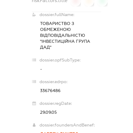
riskFactors.title
0
0
0
dossier.fullName:
ТОВАРИСТВО З
ОБМЕЖЕНОЮ
ВІДПОВІДАЛЬНІСТЮ
"ІНВЕСТИЦІЙНА ГРУПА
ДАД"
dossier.opfSubType:
-
dossier.edrpo:
33676486
dossier.regDate:
29.09.05
dossier.foundersAndBenef: