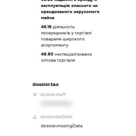
експлуатацію власного чи
орендованого нерухомого
майна
46.19
діяльність
посередників у торгівлі
товарами широкого
асортименту
46.90
неспеціалізована
оптова торгівля
dossier.tax
dossier.staff
XXXXXXXXXX
dossier.taxDebt
dossier.missingData