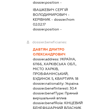
dossier.position -
ІВАШКЕВИЧ СЕРГІЙ
ВОЛОДИМИРОВИЧ
-
КЕРІВНИК
- dossier.from
02.02.17
dossier.position -
dossier.beneficiaries:
ДАВТЯН ДМИТРО
ОЛЕКСАНДРОВИЧ
dossier.address:
УКРАЇНА,
61166, ХАРКІВСЬКА ОБЛ.,
МІСТО ХАРКІВ,
ПРОВ.ФАНІНСЬКИЙ,
БУДИНОК 5, КВАРТИРА 18
dossier.nationality:
Україна
dossier.benefInterest:
30.4
dossier.benefType:
Прямий
вирішальний вплив
dossier.benefRole:
КІНЦЕВИЙ
БЕНЕФІЦІАРНИЙ ВЛАСНИК