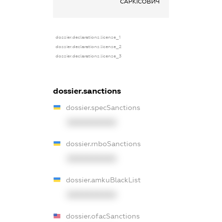
САРКІСОВИЧ
власник
(контролер)
dossier.declarations.license_1
dossier.declarations.license_2
dossier.declarations.license_3
dossier.sanctions
dossier.specSanctions
XXXXXXXXXX
dossier.rnboSanctions
XXXXXXXXXX
dossier.amkuBlackList
XXXXXXXXXX
dossier.ofacSanctions