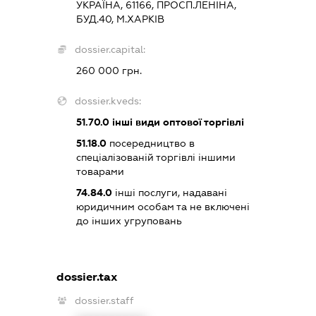
УКРАЇНА, 61166, ПРОСП.ЛЕНІНА,
БУД.40, М.ХАРКІВ
dossier.capital:
260 000 грн.
dossier.kveds:
51.70.0
інші види оптової торгівлі
51.18.0
посередництво в
спеціалізованій торгівлі іншими
товарами
74.84.0
інші послуги, надавані
юридичним особам та не включені
до інших угруповань
dossier.tax
dossier.staff