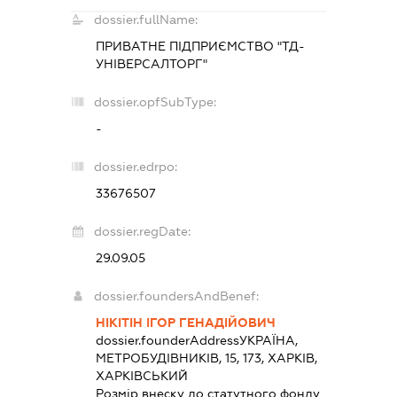
dossier.fullName:
ПРИВАТНЕ ПІДПРИЄМСТВО "ТД-
УНІВЕРСАЛТОРГ"
dossier.opfSubType:
-
dossier.edrpo:
33676507
dossier.regDate:
29.09.05
dossier.foundersAndBenef:
НІКІТІН ІГОР ГЕНАДІЙОВИЧ
dossier.founderAddress
УКРАЇНА,
МЕТРОБУДІВНИКІВ, 15, 173, ХАРКІВ,
ХАРКІВСЬКИЙ
Розмір внеску до статутного фонду