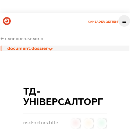
CAHEADER.GETTEST
CAHEADER.SEARCH
document.dossier
ТД-
УНІВЕРСАЛТОРГ
riskFactors.title
0
0
0