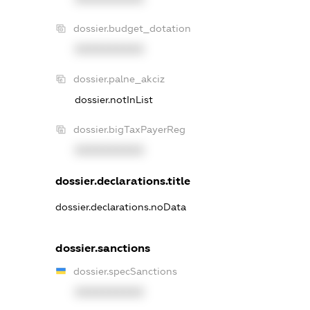
dossier.budget_dotation
XXXXXXXXXX
dossier.palne_akciz
dossier.notInList
dossier.bigTaxPayerReg
XXXXXXXXXX
dossier.declarations.title
dossier.declarations.noData
dossier.sanctions
dossier.specSanctions
XXXXXXXXXX