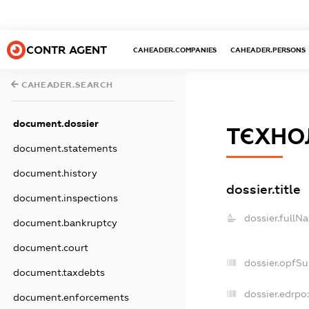
CONTR AGENT
CAHEADER.COMPANIES
CAHEADER.PERSONS
CAHEADER.SEARCH
document.dossier
ТЄХНО
document.statements
document.history
dossier.title
document.inspections
dossier.fullN
document.bankruptcy
document.court
dossier.opfS
document.taxdebts
dossier.edrpo:
document.enforcements