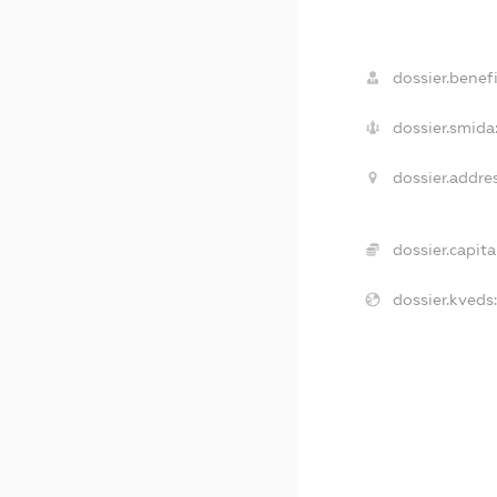
dossier.benefi
dossier.smida
dossier.addres
dossier.capital
dossier.kveds: