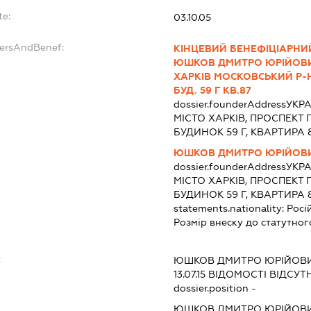
te:
03.10.05
dersAndBenef:
КІНЦЕВИЙ БЕНЕФІЦІАРНИ
ЮШКОВ ДМИТРО ЮРІЙОВИЧ,
ХАРКІВ МОСКОВСЬКИЙ Р-Н
БУД. 59 Г КВ.87
dossier.founderAddress
УКРА
МІСТО ХАРКІВ, ПРОСПЕКТ 
БУДИНОК 59 Г, КВАРТИРА 
ЮШКОВ ДМИТРО ЮРІЙОВ
dossier.founderAddress
УКРА
МІСТО ХАРКІВ, ПРОСПЕКТ 
БУДИНОК 59 Г, КВАРТИРА 
statements.nationality:
Росі
Розмір внеску до статутног
:
ЮШКОВ ДМИТРО ЮРІЙОВ
13.07.15
ВІДОМОСТІ ВІДСУТН
dossier.position -
ЮШКОВ ДМИТРО ЮРІЙОВ