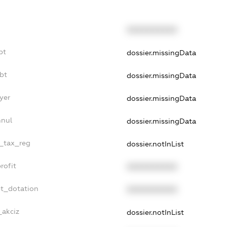
XXXXXXXXXX
bt
dossier.missingData
bt
dossier.missingData
yer
dossier.missingData
nnul
dossier.missingData
e_tax_reg
dossier.notInList
rofit
XXXXXXXXXX
et_dotation
XXXXXXXXXX
_akciz
dossier.notInList