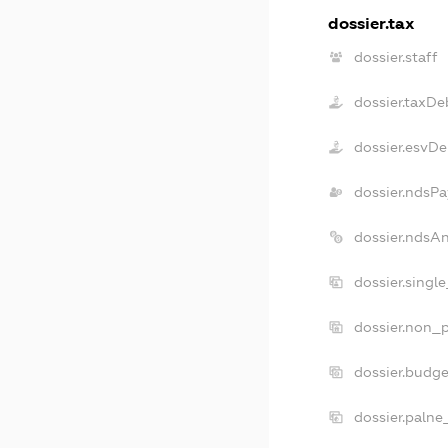
dossier.tax
dossier.staff
dossier.taxDe
dossier.esvDe
dossier.ndsPa
dossier.ndsA
dossier.singl
dossier.non_p
dossier.budg
dossier.palne