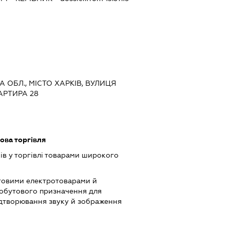
КА ОБЛ., МІСТО ХАРКІВ, ВУЛИЦЯ
АРТИРА 28
ова торгівля
ів у торгівлі товарами широкого
товими електротоварами й
обутового призначення для
ідтворювання звуку й зображення