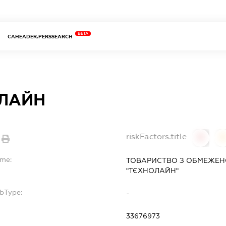
BETA
CAHEADER.PERSSEARCH
ЛАЙН
riskFactors.title
0
ame:
ТОВАРИСТВО З ОБМЕЖЕН
"ТЄХНОЛАЙН"
ubType:
-
33676973