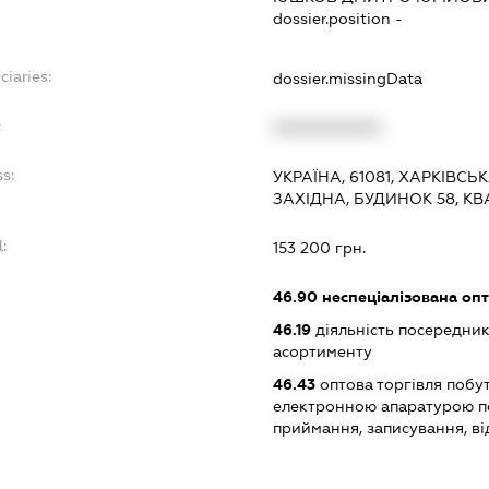
dossier.position -
ciaries:
dossier.missingData
:
XXXXXXXXXX
s:
УКРАЇНА, 61081, ХАРКІВСЬ
ЗАХІДНА, БУДИНОК 58, КВ
:
153 200 грн.
46.90
неспеціалізована опт
46.19
діяльність посередник
асортименту
46.43
оптова торгівля побу
електронною апаратурою п
приймання, записування, в