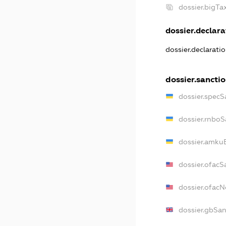
dossier.bigT
dossier.declarat
dossier.declarati
dossier.sancti
dossier.specS
dossier.rnboS
dossier.amkuB
dossier.ofacS
dossier.ofac
dossier.gbSan