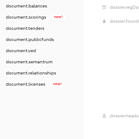
document.balances
dossier.regDa
document.scorings
new!
dossier.foun
document.tenders
document.publicfunds
document.ved
document.semantrum
document.relationships
document.licenses
new!
dossier.heads