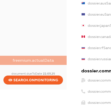
dossier.ausSa
dossier.euSan
dossier.japan
dossier.cana
dossier.rfSan
dossier.russia
freemium.actualData
dossier.comm
document.dueToDate
22.03.25
SEARCH.ONMONITORING
dossier.comme
dossier.comm
dossier.comme