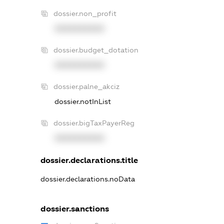
dossier.non_profit
XXXXXXXXXX
dossier.budget_dotation
XXXXXXXXXX
dossier.palne_akciz
dossier.notInList
dossier.bigTaxPayerReg
XXXXXXXXXX
dossier.declarations.title
dossier.declarations.noData
dossier.sanctions