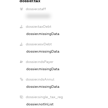
dossier.tax
dossier.staff
XXXXXXXXXX
dossier.taxDebt
dossier.missingData
dossier.esvDebt
dossier.missingData
dossier.ndsPayer
dossier.missingData
dossier.ndsAnnul
dossier.missingData
dossier.single_tax_reg
dossier.notInList