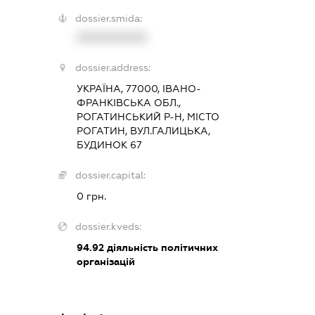
dossier.smida:
XXXXXXXXXX
dossier.address:
УКРАЇНА, 77000, ІВАНО-
ФРАНКІВСЬКА ОБЛ.,
РОГАТИНСЬКИЙ Р-Н, МІСТО
РОГАТИН, ВУЛ.ГАЛИЦЬКА,
БУДИНОК 67
dossier.capital:
0 грн.
dossier.kveds:
94.92
діяльність політичних
організацій