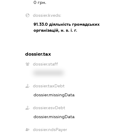
0 грн.
dossier.kveds:
91.33.0
діяльність громадських
організацій, н. в. і. г.
dossier.tax
dossier.staff
XXXXXXXXXX
dossier.taxDebt
dossier.missingData
dossier.esvDebt
dossier.missingData
dossier.ndsPayer