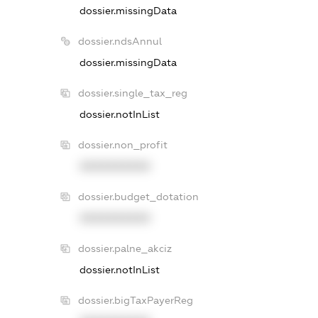
dossier.missingData
dossier.ndsAnnul
dossier.missingData
dossier.single_tax_reg
dossier.notInList
dossier.non_profit
XXXXXXXXXX
dossier.budget_dotation
XXXXXXXXXX
dossier.palne_akciz
dossier.notInList
dossier.bigTaxPayerReg