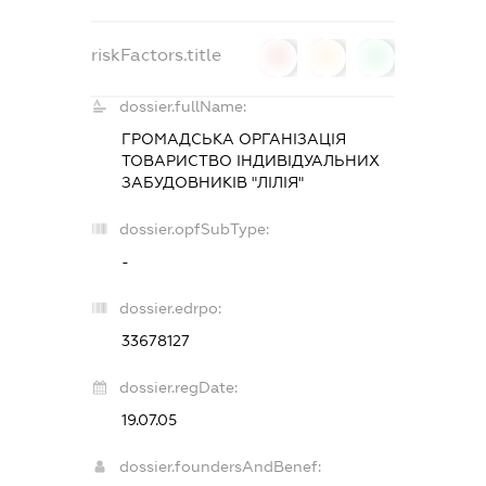
riskFactors.title
0
0
0
dossier.fullName:
ГРОМАДСЬКА ОРГАНІЗАЦІЯ
ТОВАРИСТВО ІНДИВІДУАЛЬНИХ
ЗАБУДОВНИКІВ "ЛІЛІЯ"
dossier.opfSubType:
-
dossier.edrpo:
33678127
dossier.regDate:
19.07.05
dossier.foundersAndBenef: