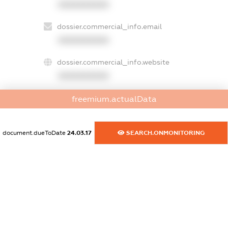
XXXXXXXXXX
dossier.commercial_info.email
XXXXXXXXXX
dossier.commercial_info.website
XXXXXXXXXX
dossier.commercial_info.activity
freemium.actualData
XXXXXXXXXX
document.dueToDate
24.03.17
SEARCH.ONMONITORING
freemium.exampleText_1
freemium.exampleText_2
freemium.anonymousPerSearch2
FREEMIUM.DETAILS
FREEMIUM.REGISTER