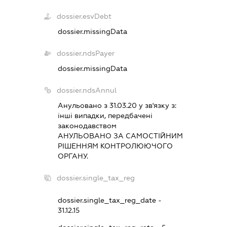
dossier.esvDebt
dossier.missingData
dossier.ndsPayer
dossier.missingData
dossier.ndsAnnul
Анульовано з 31.03.20 у зв'язку з:
iншi випадки, передбаченi
законодавством
АНУЛЬОВАНО ЗА САМОСТIЙНИМ
РIШЕННЯМ КОНТРОЛЮЮЧОГО
ОРГАНУ.
dossier.single_tax_reg
dossier.single_tax_reg_date -
31.12.15