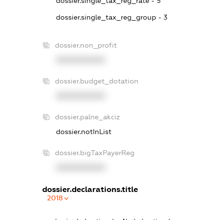
dossier.single_tax_reg_rate - 5
dossier.single_tax_reg_group - 3
dossier.non_profit
XXXXXXXXXX
dossier.budget_dotation
XXXXXXXXXX
dossier.palne_akciz
dossier.notInList
dossier.bigTaxPayerReg
XXXXXXXXXX
dossier.declarations.title
2018