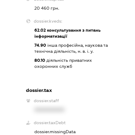
20 460 грн.
dossier.kveds:
62.02
консультування з питань
інформатизації
74.90
інша професійна, наукова та
технічна діяльність, н. в. і. у.
80.10
діяльність приватних
охоронних служб
dossier.tax
dossier.staff
XXXXXXXXXX
dossier.taxDebt
dossier.missingData