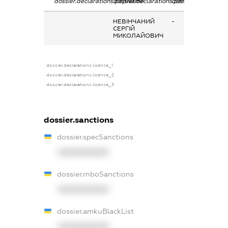
dossier.declarations.pepName
dossier.declarations.personName
dossier.declaration
НЕВІНЧАНИЙ
-
СЕРГІЙ
МИКОЛАЙОВИЧ
dossier.declarations.license_1
dossier.declarations.license_2
dossier.declarations.license_3
dossier.sanctions
dossier.specSanctions
XXXXXXXXXX
dossier.rnboSanctions
XXXXXXXXXX
dossier.amkuBlackList
XXXXXXXXXX