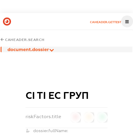
CAHEADER.GETTEST
CAHEADER.SEARCH
document.dossier
СІ ТІ ЕС ГРУП
riskFactors.title
0
0
0
dossier.fullName: