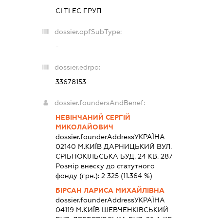
СІ ТІ ЕС ГРУП
dossier.opfSubType:
-
dossier.edrpo:
33678153
dossier.foundersAndBenef:
НЕВІНЧАНИЙ СЕРГІЙ
МИКОЛАЙОВИЧ
dossier.founderAddress
УКРАЇНА
02140 М.КИЇВ ДАРНИЦЬКИЙ ВУЛ.
СРІБНОКІЛЬСЬКА БУД. 24 КВ. 287
Розмір внеску до статутного
фонду (грн.):
2 325
(11.364 %)
БІРСАН ЛАРИСА МИХАЙЛІВНА
dossier.founderAddress
УКРАЇНА
04119 М.КИЇВ ШЕВЧЕНКІВСЬКИЙ