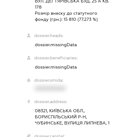
ВУЛ. ДЕГТЯРІВСЬКА БУД. 25 А КВ.
178
Розмір внеску до статутного
фонду (грн.):
15 810
(77.273 %)
dossier.heads:
dossier.missingData
dossier.beneficiaries:
dossier.missingData
dossier.smida:
XXXXXXXXXX
dossier.address:
08321, КИЇВСЬКА ОБЛ.,
БОРИСПІЛЬСЬКИЙ Р-Н,
ЧУБИНСЬКЕ, ВУЛИЦЯ ЛИПНЕВА, 1
dossier.capital: