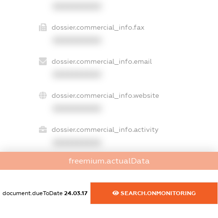
XXXXXXXXXX
dossier.commercial_info.fax
XXXXXXXXXX
dossier.commercial_info.email
XXXXXXXXXX
dossier.commercial_info.website
XXXXXXXXXX
dossier.commercial_info.activity
XXXXXXXXXX
freemium.actualData
freemium.exampleText_1
freemium.exampleText_2
document.dueToDate
24.03.17
SEARCH.ONMONITORING
freemium.anonymousPerSearch2