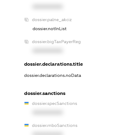
XXXXXXXXXX
dossier.palne_akciz
dossier.notInList
dossier.bigTaxPayerReg
XXXXXXXXXX
dossier.declarations.title
dossier.declarations.noData
dossier.sanctions
dossier.specSanctions
XXXXXXXXXX
dossier.rnboSanctions
XXXXXXXXXX