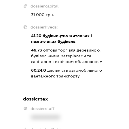
dossier.capital:
31 000 грн.
dossier.kveds:
41.20
будівництво житлових і
нежитлових будівель
46.73
оптова торгівля деревиною,
будівельними матеріалами та
санітарно-технічним обладнанням
60.24.0
діяльність автомобільного
вантажного транспорту
dossier.tax
dossier.staff
XXXXXXXXXX