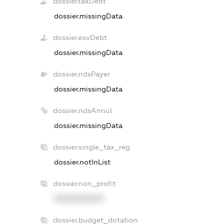
dossier.taxDebt
dossier.missingData
dossier.esvDebt
dossier.missingData
dossier.ndsPayer
dossier.missingData
dossier.ndsAnnul
dossier.missingData
dossier.single_tax_reg
dossier.notInList
dossier.non_profit
XXXXXXXXXX
dossier.budget_dotation