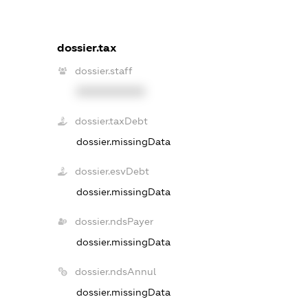
dossier.tax
dossier.staff
XXXXXXXXXX
dossier.taxDebt
dossier.missingData
dossier.esvDebt
dossier.missingData
dossier.ndsPayer
dossier.missingData
dossier.ndsAnnul
dossier.missingData