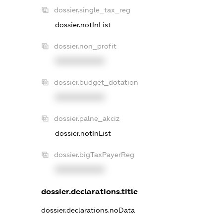
dossier.single_tax_reg
dossier.notInList
dossier.non_profit
XXXXXXXXXX
dossier.budget_dotation
XXXXXXXXXX
dossier.palne_akciz
dossier.notInList
dossier.bigTaxPayerReg
XXXXXXXXXX
dossier.declarations.title
dossier.declarations.noData