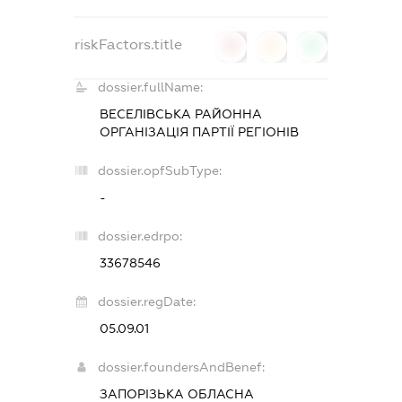
riskFactors.title
0
0
0
dossier.fullName:
ВЕСЕЛІВСЬКА РАЙОННА
ОРГАНІЗАЦІЯ ПАРТІЇ РЕГІОНІВ
dossier.opfSubType:
-
dossier.edrpo:
33678546
dossier.regDate:
05.09.01
dossier.foundersAndBenef:
ЗАПОРІЗЬКА ОБЛАСНА