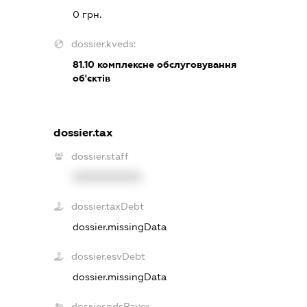
0 грн.
dossier.kveds:
81.10
комплексне обслуговування
об'єктів
dossier.tax
dossier.staff
XXXXXXXXXX
dossier.taxDebt
dossier.missingData
dossier.esvDebt
dossier.missingData
dossier.ndsPayer