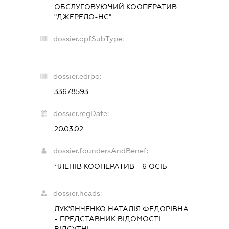
ОБСЛУГОВУЮЧИЙ КООПЕРАТИВ
"ДЖЕРЕЛО-НС"
dossier.opfSubType:
-
dossier.edrpo:
33678593
dossier.regDate:
20.03.02
dossier.foundersAndBenef:
ЧЛЕНІВ КООПЕРАТИВ - 6 ОСІБ
dossier.heads:
ЛУК'ЯНЧЕНКО НАТАЛІЯ ФЕДОРІВНА
-
ПРЕДСТАВНИК
ВІДОМОСТІ