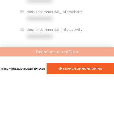
XXXXXXXXXX
dossier.commercial_info.website
XXXXXXXXXX
dossier.commercial_info.activity
XXXXXXXXXX
freemium.actualData
freemium.exampleText_1
freemium.exampleText_2
freemium.anonymousPerSearch2
document.dueToDate
19.10.25
SEARCH.ONMONITORING
FREEMIUM.DETAILS
FREEMIUM.REGISTER