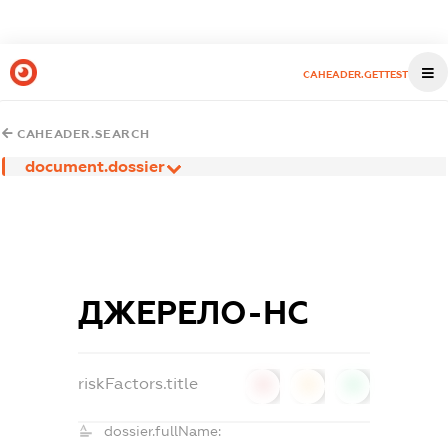
CAHEADER.GETTEST
CAHEADER.SEARCH
document.dossier
ДЖЕРЕЛО-НС
riskFactors.title
0
0
0
dossier.fullName: