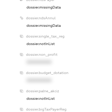
dossier.missingData
dossier.ndsAnnul
dossier.missingData
dossier.single_tax_reg
dossier.notInList
dossier.non_profit
XXXXXXXXXX
dossier.budget_dotation
XXXXXXXXXX
dossier.palne_akciz
dossier.notInList
dossier.bigTaxPayerReg