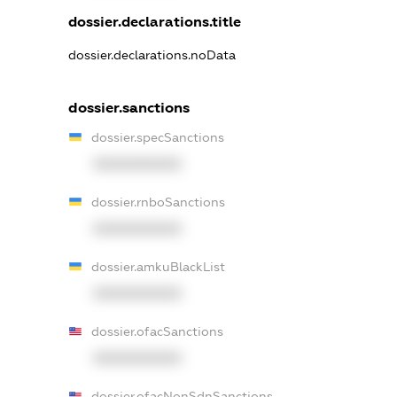
dossier.declarations.title
dossier.declarations.noData
dossier.sanctions
dossier.specSanctions
XXXXXXXXXX
dossier.rnboSanctions
XXXXXXXXXX
dossier.amkuBlackList
XXXXXXXXXX
dossier.ofacSanctions
XXXXXXXXXX
dossier.ofacNonSdnSanctions