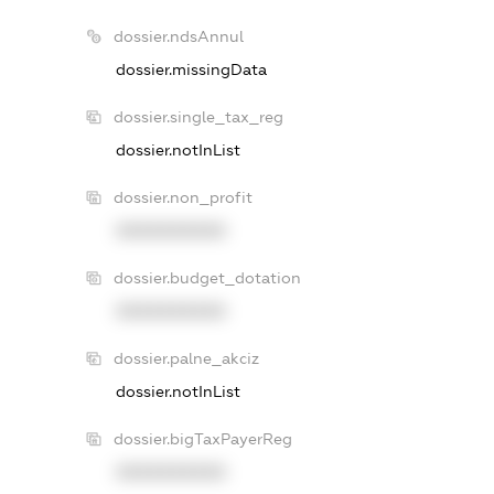
dossier.ndsAnnul
dossier.missingData
dossier.single_tax_reg
dossier.notInList
dossier.non_profit
XXXXXXXXXX
dossier.budget_dotation
XXXXXXXXXX
dossier.palne_akciz
dossier.notInList
dossier.bigTaxPayerReg
XXXXXXXXXX