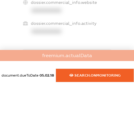
dossier.commercial_info.website
XXXXXXXXXX
dossier.commercial_info.activity
XXXXXXXXXX
freemium.actualData
freemium.exampleText_1
freemium.exampleText_2
freemium.anonymousPerSearch2
document.dueToDate
05.02.18
SEARCH.ONMONITORING
FREEMIUM.DETAILS
FREEMIUM.REGISTER