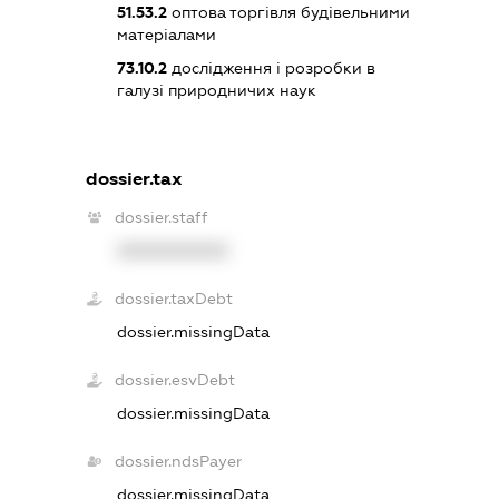
51.53.2
оптова торгівля будівельними
матеріалами
73.10.2
дослідження і розробки в
галузі природничих наук
dossier.tax
dossier.staff
XXXXXXXXXX
dossier.taxDebt
dossier.missingData
dossier.esvDebt
dossier.missingData
dossier.ndsPayer
dossier.missingData