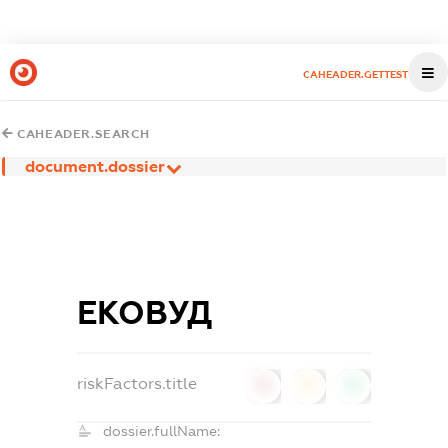
CAHEADER.GETTEST
CAHEADER.SEARCH
document.dossier
ЕКОВУД
riskFactors.title
0
0
0
dossier.fullName: