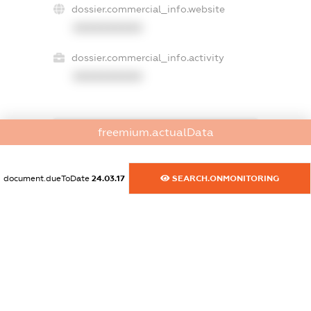
dossier.commercial_info.website
XXXXXXXXXX
dossier.commercial_info.activity
XXXXXXXXXX
freemium.actualData
freemium.exampleText_1
freemium.exampleText_2
freemium.anonymousPerSearch2
document.dueToDate
24.03.17
SEARCH.ONMONITORING
FREEMIUM.DETAILS
FREEMIUM.REGISTER