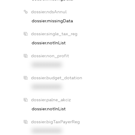
dossier.ndsAnnul
dossier.missingData
dossier.single_tax_reg
dossier.notInList
dossier.non_profit
XXXXXXXXXX
dossier.budget_dotation
XXXXXXXXXX
dossier.palne_akciz
dossier.notInList
dossier.bigTaxPayerReg
XXXXXXXXXX