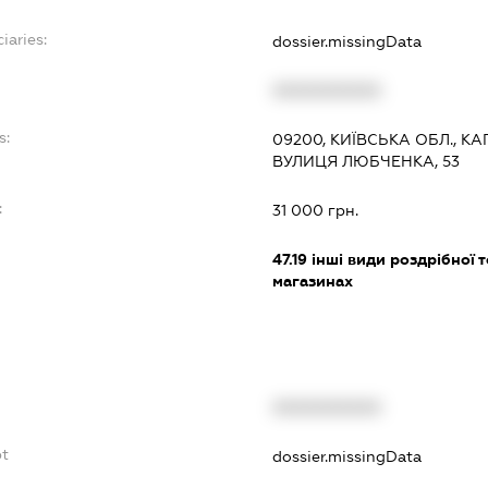
iaries:
dossier.missingData
XXXXXXXXXX
s:
09200, КИЇВСЬКА ОБЛ., К
ВУЛИЦЯ ЛЮБЧЕНКА, 53
:
31 000 грн.
47.19
інші види роздрібної т
магазинах
XXXXXXXXXX
bt
dossier.missingData