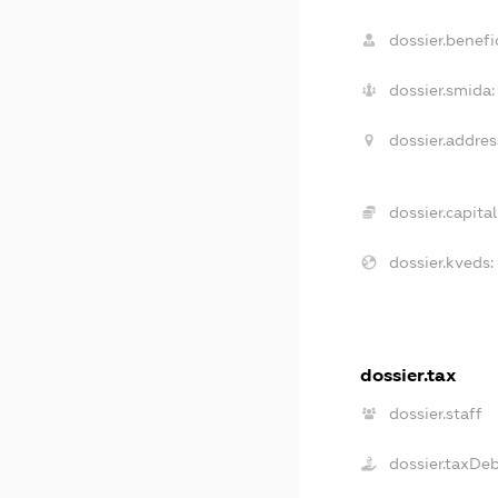
dossier.benefic
dossier.smida:
dossier.addres
dossier.capital
dossier.kveds:
dossier.tax
dossier.staff
dossier.taxDe