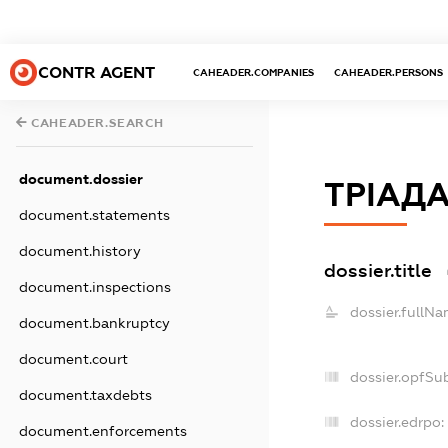
CONTR AGENT
CAHEADER.COMPANIES
CAHEADER.PERSONS
CAHEADER.SEARCH
document.dossier
ТРІАДА
document.statements
document.history
dossier.title
document.inspections
dossier.fullNa
document.bankruptcy
document.court
dossier.opfSu
document.taxdebts
dossier.edrpo:
document.enforcements