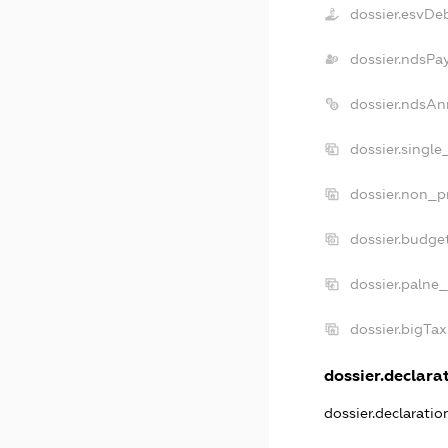
dossier.esvDe
dossier.ndsPa
dossier.ndsAn
dossier.singl
dossier.non_p
dossier.budge
dossier.palne_
dossier.bigTa
dossier.declarat
dossier.declarati