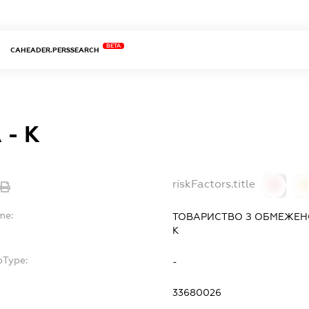
BETA
CAHEADER.PERSSEARCH
 - К
riskFactors.title
0
0
me:
ТОВАРИСТВО З ОБМЕЖЕН
К
bType:
-
33680026