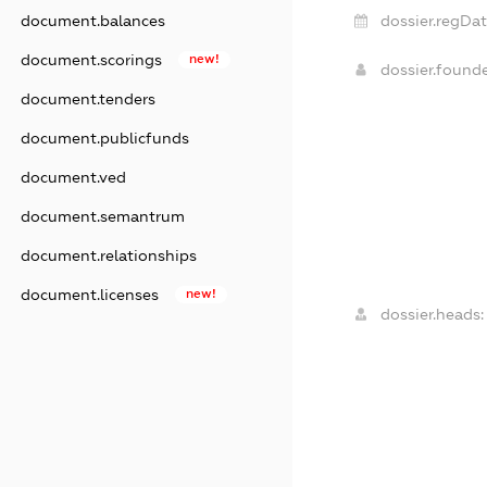
document.balances
dossier.regDat
document.scorings
new!
dossier.found
document.tenders
document.publicfunds
document.ved
document.semantrum
document.relationships
document.licenses
new!
dossier.heads: