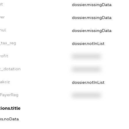
bt
dossier.missingData
yer
dossier.missingData
nul
dossier.missingData
e_tax_reg
dossier.notInList
rofit
XXXXXXXXXX
t_dotation
XXXXXXXXXX
akciz
dossier.notInList
xPayerReg
XXXXXXXXXX
ions.title
ons.noData