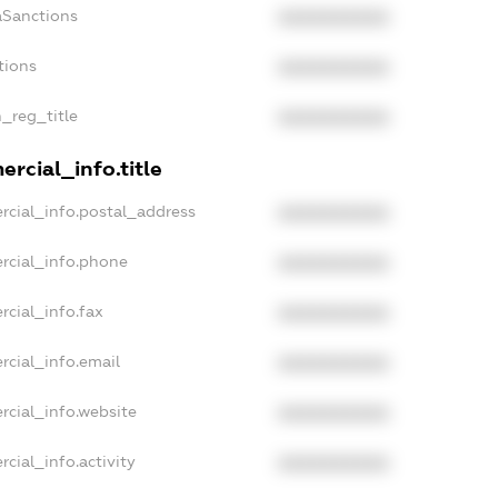
aSanctions
XXXXXXXXXX
tions
XXXXXXXXXX
n_reg_title
XXXXXXXXXX
rcial_info.title
rcial_info.postal_address
XXXXXXXXXX
rcial_info.phone
XXXXXXXXXX
rcial_info.fax
XXXXXXXXXX
rcial_info.email
XXXXXXXXXX
rcial_info.website
XXXXXXXXXX
cial_info.activity
XXXXXXXXXX