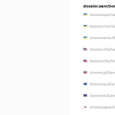
dossier.sanctio
dossier.specS
dossier.rnboS
dossier.amkuB
dossier.ofacS
dossier.ofac
dossier.gbSan
dossier.ausSa
dossier.euSan
dossier.japan