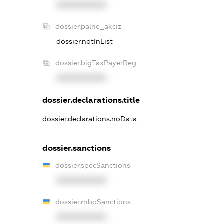
XXXXXXXXXX
dossier.palne_akciz
dossier.notInList
dossier.bigTaxPayerReg
XXXXXXXXXX
dossier.declarations.title
dossier.declarations.noData
dossier.sanctions
dossier.specSanctions
XXXXXXXXXX
dossier.rnboSanctions
XXXXXXXXXX