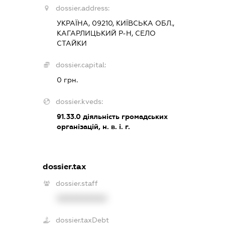
dossier.address:
УКРАЇНА, 09210, КИЇВСЬКА ОБЛ.,
КАГАРЛИЦЬКИЙ Р-Н, СЕЛО
СТАЙКИ
dossier.capital:
0 грн.
dossier.kveds:
91.33.0
діяльність громадських
організацій, н. в. і. г.
dossier.tax
dossier.staff
XXXXXXXXXX
dossier.taxDebt