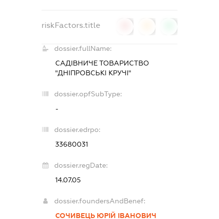
riskFactors.title
0
0
0
dossier.fullName:
САДІВНИЧЕ ТОВАРИСТВО
"ДНІПРОВСЬКІ КРУЧІ"
dossier.opfSubType:
-
dossier.edrpo:
33680031
dossier.regDate:
14.07.05
dossier.foundersAndBenef:
СОЧИВЕЦЬ ЮРІЙ ІВАНОВИЧ