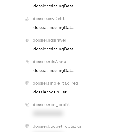
dossier.missingData
dossier.esvDebt
dossier.missingData
dossier.ndsPayer
dossier.missingData
dossier.ndsAnnul
dossier.missingData
dossier.single_tax_reg
dossier.notInList
dossier.non_profit
XXXXXXXXXX
dossier.budget_dotation