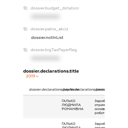
dossier.budget_dotation
XXXXXXXXXX
dossier.palne_akciz
dossier.notInList
dossier.bigTaxPayerReg
XXXXXXXXXX
dossier.declarations.title
2019
dossier.declarations.pepName
dossier.declarations.personName
dossier.declaration
ГАЛЬКО
Заробітна плата
ЛЮДМИЛА
отримана за
РОМАНІВНА
основним місцем
роботи
ГАЛЬКО
Заробітна плата
ЛЮДМИЛА
отримана за