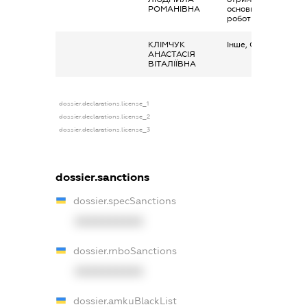
РОМАНІВНА
основним місцем
роботи
КЛІМЧУК
Інше, Стипендія
АНАСТАСІЯ
ВІТАЛІЇВНА
dossier.declarations.license_1
dossier.declarations.license_2
dossier.declarations.license_3
dossier.sanctions
dossier.specSanctions
XXXXXXXXXX
dossier.rnboSanctions
XXXXXXXXXX
dossier.amkuBlackList