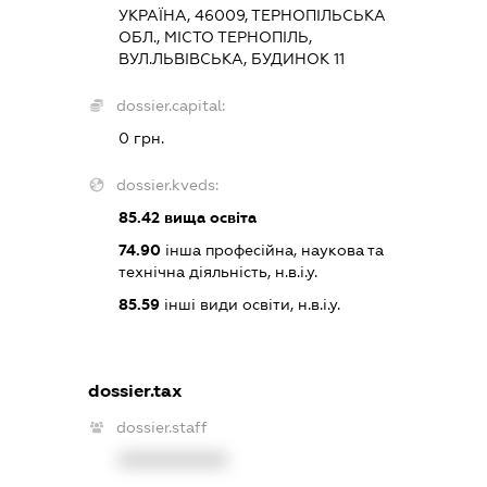
УКРАЇНА, 46009, ТЕРНОПІЛЬСЬКА
ОБЛ., МІСТО ТЕРНОПІЛЬ,
ВУЛ.ЛЬВІВСЬКА, БУДИНОК 11
dossier.capital:
0 грн.
dossier.kveds:
85.42
вища освіта
74.90
інша професійна, наукова та
технічна діяльність, н.в.і.у.
85.59
інші види освіти, н.в.і.у.
dossier.tax
dossier.staff
XXXXXXXXXX