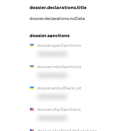
dossier.declarations.title
dossier.declarations.noData
dossier.sanctions
dossier.specSanctions
XXXXXXXXXX
dossier.rnboSanctions
XXXXXXXXXX
dossier.amkuBlackList
XXXXXXXXXX
dossier.ofacSanctions
XXXXXXXXXX
dossier.ofacNonSdnSanctions