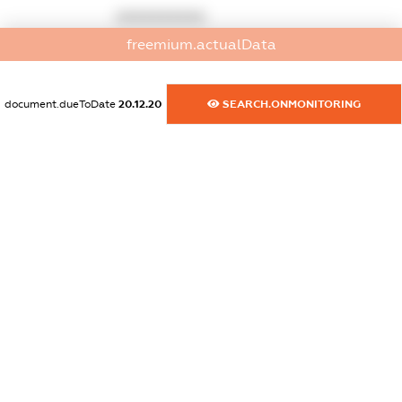
XXXXXXXXXX
freemium.actualData
dossier.russian_reg_title
XXXXXXXXXX
document.dueToDate
20.12.20
SEARCH.ONMONITORING
dossier.commercial_info.title
dossier.commercial_info.postal_address
XXXXXXXXXX
dossier.commercial_info.phone
XXXXXXXXXX
dossier.commercial_info.fax
XXXXXXXXXX
dossier.commercial_info.email
XXXXXXXXXX