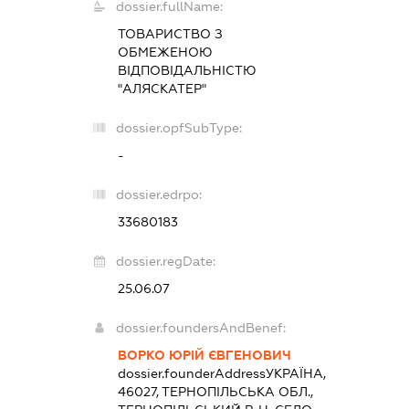
dossier.fullName:
ТОВАРИСТВО З
ОБМЕЖЕНОЮ
ВІДПОВІДАЛЬНІСТЮ
"АЛЯСКАТЕР"
dossier.opfSubType:
-
dossier.edrpo:
33680183
dossier.regDate:
25.06.07
dossier.foundersAndBenef:
ВОРКО ЮРІЙ ЄВГЕНОВИЧ
dossier.founderAddress
УКРАЇНА,
46027, ТЕРНОПІЛЬСЬКА ОБЛ.,