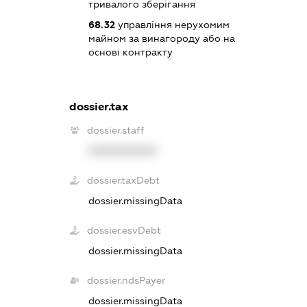
тривалого зберігання
68.32
управління нерухомим
майном за винагороду або на
основі контракту
dossier.tax
dossier.staff
XXXXXXXXXX
dossier.taxDebt
dossier.missingData
dossier.esvDebt
dossier.missingData
dossier.ndsPayer
dossier.missingData