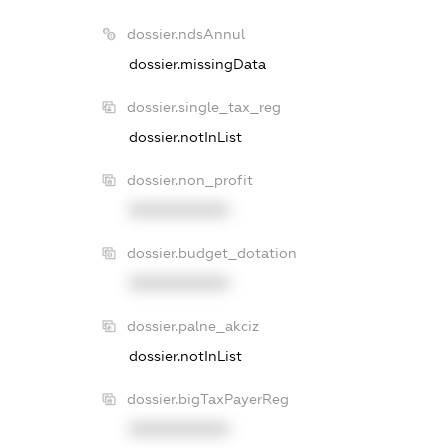
dossier.ndsAnnul
dossier.missingData
dossier.single_tax_reg
dossier.notInList
dossier.non_profit
XXXXXXXXXX
dossier.budget_dotation
XXXXXXXXXX
dossier.palne_akciz
dossier.notInList
dossier.bigTaxPayerReg
XXXXXXXXXX