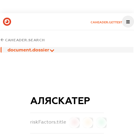
CAHEADER.GETTEST
CAHEADER.SEARCH
document.dossier
АЛЯСКАТЕР
riskFactors.title
0
0
0