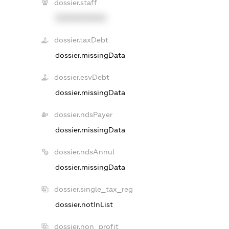
dossier.staff
XXXXXXXXXX
dossier.taxDebt
dossier.missingData
dossier.esvDebt
dossier.missingData
dossier.ndsPayer
dossier.missingData
dossier.ndsAnnul
dossier.missingData
dossier.single_tax_reg
dossier.notInList
dossier.non_profit