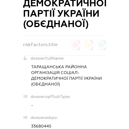
ДЕМОКРАТИЧНОЇ
ПАРТІЇ УКРАЇНИ
(ОБЄДНАНОЇ)
riskFactors.title
0
0
0
dossier.fullName:
ТАРАЩАНСЬКА РАЙОННА
ОРГАНІЗАЦІЯ СОЦІАЛ-
ДЕМОКРАТИЧНОЇ ПАРТІЇ УКРАЇНИ
(ОБЄДНАНОЇ)
dossier.opfSubType:
-
dossier.edrpo:
33680445