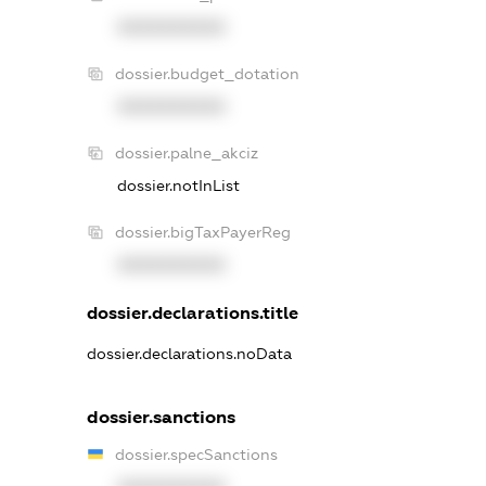
XXXXXXXXXX
dossier.budget_dotation
XXXXXXXXXX
dossier.palne_akciz
dossier.notInList
dossier.bigTaxPayerReg
XXXXXXXXXX
dossier.declarations.title
dossier.declarations.noData
dossier.sanctions
dossier.specSanctions