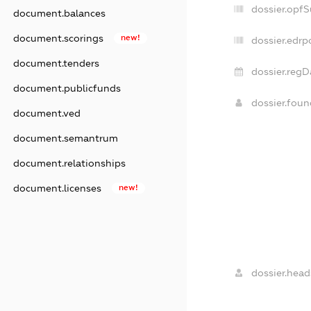
dossier.opf
document.balances
document.scorings
new!
dossier.edrp
document.tenders
dossier.regD
document.publicfunds
dossier.fou
document.ved
document.semantrum
document.relationships
document.licenses
new!
dossier.head