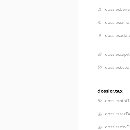
dossier.benef
dossier.smid
dossier.addr
dossier.capit
dossier.kved
dossier.tax
dossier.staff
dossier.taxD
dossier.esvD