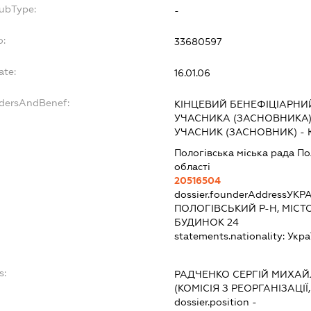
SubType:
-
o:
33680597
ate:
16.01.06
ndersAndBenef:
КІНЦЕВИЙ БЕНЕФІЦІАРНИ
УЧАСНИКА (ЗАСНОВНИКА
УЧАСНИК (ЗАСНОВНИК) -
Пологівська міська рада По
області
20516504
dossier.founderAddress
УКРА
ПОЛОГІВСЬКИЙ Р-Н, МІСТ
БУДИНОК 24
statements.nationality:
Укра
s:
РАДЧЕНКО СЕРГІЙ МИХА
(КОМІСІЯ З РЕОРГАНІЗАЦІЇ
dossier.position -