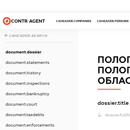
CONTR AGENT
CAHEADER.COMPANIES
CAHEADER.PERSONS
CAHEADER.SEARCH
document.dossier
ПОЛОГ
document.statements
ПОЛОГ
document.history
ОБЛАС
document.inspections
document.bankruptcy
dossier.title
document.court
document.taxdebts
dossier.full
document.enforcements