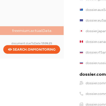
dossier.ausS
dossier.euSa
freemium.actualData
dossier.japa
dossier.can
document.dueToDate
17.09.25
SEARCH.ONMONITORING
dossier.rfSa
dossier.russ
dossier.comm
dossier.com
dossier.com
dossier.comm