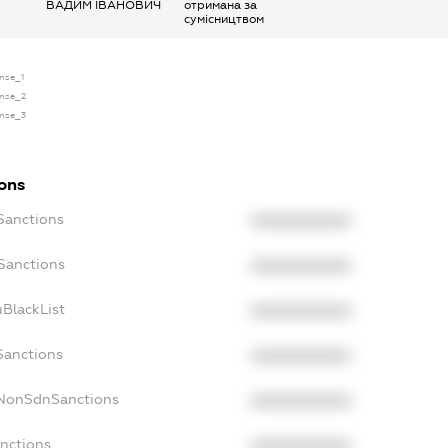
ВАДИМ ІВАНОВИЧ
отримана за
сумісництвом
ense_1
ense_2
ense_3
ions
Sanctions
XXXXXXXXXX
Sanctions
XXXXXXXXXX
BlackList
XXXXXXXXXX
Sanctions
XXXXXXXXXX
cNonSdnSanctions
XXXXXXXXXX
anctions
XXXXXXXXXX