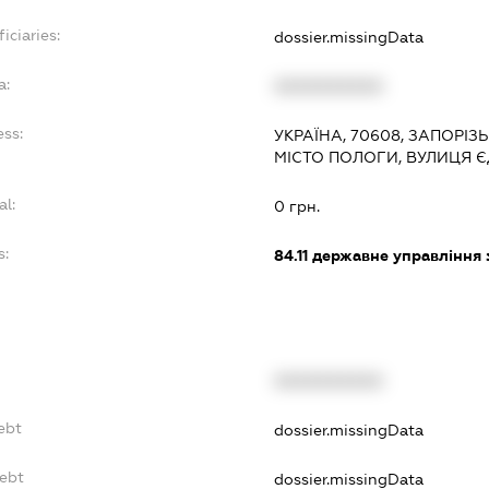
iciaries:
dossier.missingData
a:
XXXXXXXXXX
ess:
УКРАЇНА, 70608, ЗАПОРІЗ
МІСТО ПОЛОГИ, ВУЛИЦЯ Є
al:
0 грн.
s:
84.11
державне управління 
XXXXXXXXXX
ebt
dossier.missingData
ebt
dossier.missingData