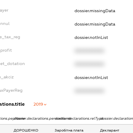
ayer
dossier.missingData
Annul
dossier.missingData
le_tax_reg
dossier.notInList
profit
XXXXXXXXXX
get_dotation
XXXXXXXXXX
e_akciz
dossier.notInList
TaxPayerReg
XXXXXXXXXX
ations.title
2019
ations.pepName
dossier.declarations.personName
dossier.declarations.relType
dossier.declaratio
ДОРОШЕНКО
Заробітна плата
Декларант