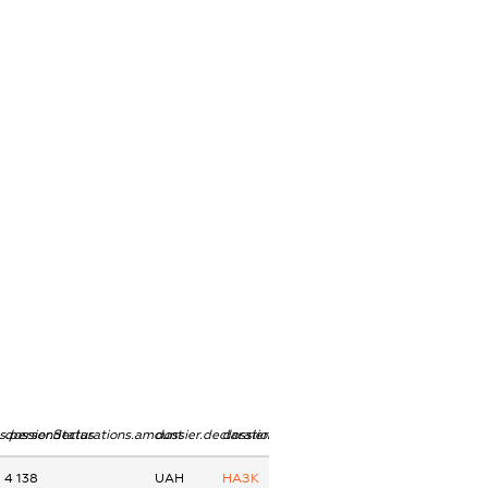
ns.personStatus
dossier.declarations.amount
dossier.declarations.currency
dossier.declarations.source
4 138
UAH
НАЗК