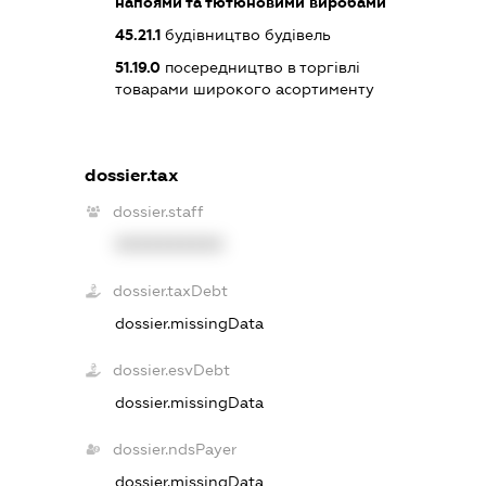
напоями та тютюновими виробами
45.21.1
будівництво будівель
51.19.0
посередництво в торгівлі
товарами широкого асортименту
dossier.tax
dossier.staff
XXXXXXXXXX
dossier.taxDebt
dossier.missingData
dossier.esvDebt
dossier.missingData
dossier.ndsPayer
dossier.missingData