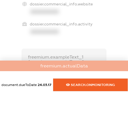
dossier.commercial_info.website
XXXXXXXXXX
dossier.commercial_info.activity
XXXXXXXXXX
freemium.exampleText_1
freemium.exampleText_2
freemium.actualData
freemium.anonymousPerSearch2
FREEMIUM.DETAILS
FREEMIUM.REGISTER
document.dueToDate
24.03.17
SEARCH.ONMONITORING