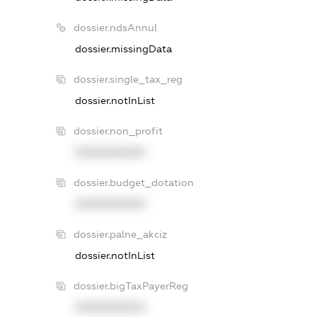
dossier.ndsAnnul
dossier.missingData
dossier.single_tax_reg
dossier.notInList
dossier.non_profit
XXXXXXXXXX
dossier.budget_dotation
XXXXXXXXXX
dossier.palne_akciz
dossier.notInList
dossier.bigTaxPayerReg
XXXXXXXXXX