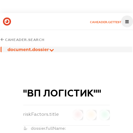
CAHEADER.GETTEST
CAHEADER.SEARCH
document.dossier
"ВП ЛОГІСТИК""
riskFactors.title
0
0
0
dossier.fullName: