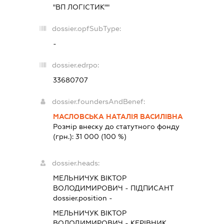
"ВП ЛОГІСТИК""
dossier.opfSubType:
-
dossier.edrpo:
33680707
dossier.foundersAndBenef:
МАСЛОВСЬКА НАТАЛІЯ ВАСИЛІВНА
Розмір внеску до статутного фонду
(грн.):
31 000
(100 %)
dossier.heads:
МЕЛЬНИЧУК ВІКТОР
ВОЛОДИМИРОВИЧ
-
ПІДПИСАНТ
dossier.position -
МЕЛЬНИЧУК ВІКТОР
ВОЛОДИМИРОВИЧ
-
КЕРІВНИК