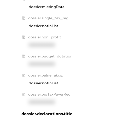
dossier.missingData
dossier.single_tax_reg
dossier.notInList
dossier.non_profit
XXXXXXXXXX
dossier.budget_dotation
XXXXXXXXXX
dossier.palne_akciz
dossier.notInList
dossier.bigTaxPayerReg
XXXXXXXXXX
dossier.declarations.title