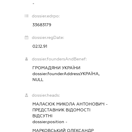
-
dossier.edrpo:
33683179
dossier.regDate:
02.12.91
dossier.foundersAndBenef:
ГРОМАДЯНИ УКРАЇНИ
dossier.founderAddress
УКРАЇНА,
NULL
dossier.heads:
МАЛАСЮК МИКОЛА АНТОНОВИЧ
-
ПРЕДСТАВНИК
ВІДОМОСТІ
ВІДСУТНІ
dossier.position -
МАРКОВСЬКИЙ ОЛЕКСАНДР