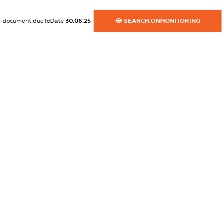
dossier.commercial_info.activity
document.dueToDate
30.06.25
SEARCH.ONMONITORING
XXXXXXXXXX
freemium.exampleText_1
freemium.exampleText_2
freemium.anonymousPerSearch2
FREEMIUM.DETAILS
FREEMIUM.REGISTER