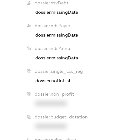
dossier.esvDebt
dossier.missingData
dossier.ndsPayer
dossier.missingData
dossier.ndsAnnul
dossier.missingData
dossier.single_tax_reg
dossier.notInList
dossier.non_profit
XXXXXXXXXX
dossier.budget_dotation
XXXXXXXXXX
dossier.palne_akciz