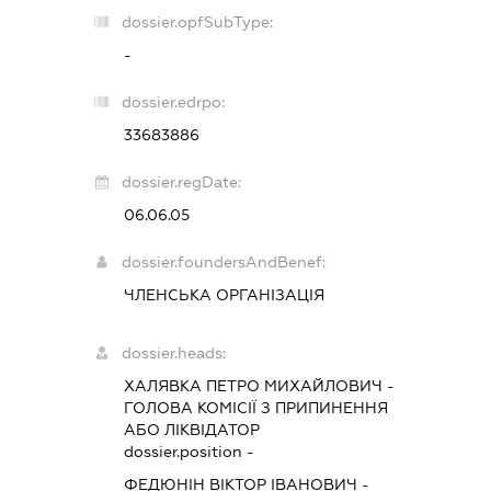
dossier.opfSubType:
-
dossier.edrpo:
33683886
dossier.regDate:
06.06.05
dossier.foundersAndBenef:
ЧЛЕНСЬКА ОРГАНІЗАЦІЯ
dossier.heads:
ХАЛЯВКА ПЕТРО МИХАЙЛОВИЧ
-
ГОЛОВА КОМІСІЇ З ПРИПИНЕННЯ
АБО ЛІКВІДАТОР
dossier.position -
ФЕДЮНІН ВІКТОР ІВАНОВИЧ
-