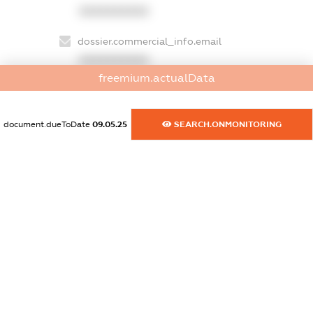
XXXXXXXXXX
dossier.commercial_info.email
XXXXXXXXXX
freemium.actualData
dossier.commercial_info.website
XXXXXXXXXX
document.dueToDate
09.05.25
SEARCH.ONMONITORING
dossier.commercial_info.activity
XXXXXXXXXX
freemium.exampleText_1
freemium.exampleText_2
freemium.anonymousPerSearch2
FREEMIUM.DETAILS
FREEMIUM.REGISTER