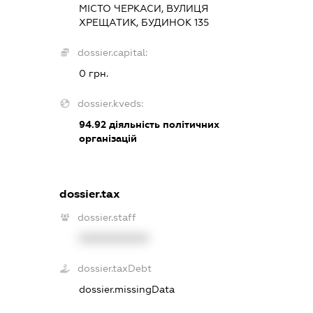
МІСТО ЧЕРКАСИ, ВУЛИЦЯ
ХРЕЩАТИК, БУДИНОК 135
dossier.capital:
0 грн.
dossier.kveds:
94.92
діяльність політичних
організацій
dossier.tax
dossier.staff
XXXXXXXXXX
dossier.taxDebt
dossier.missingData