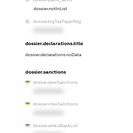
dossier.notInList
dossier.bigTaxPayerReg
XXXXXXXXXX
dossier.declarations.title
dossier.declarations.noData
dossier.sanctions
dossier.specSanctions
XXXXXXXXXX
dossier.rnboSanctions
XXXXXXXXXX
dossier.amkuBlackList