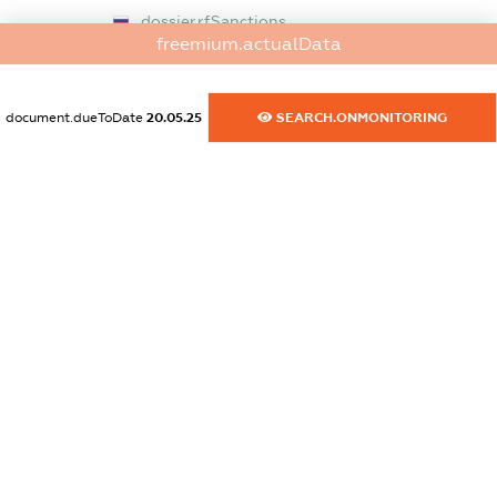
dossier.rfSanctions
freemium.actualData
XXXXXXXXXX
dossier.russian_reg_title
document.dueToDate
20.05.25
SEARCH.ONMONITORING
XXXXXXXXXX
dossier.commercial_info.title
dossier.commercial_info.postal_address
XXXXXXXXXX
dossier.commercial_info.phone
XXXXXXXXXX
dossier.commercial_info.fax
XXXXXXXXXX
dossier.commercial_info.email
XXXXXXXXXX