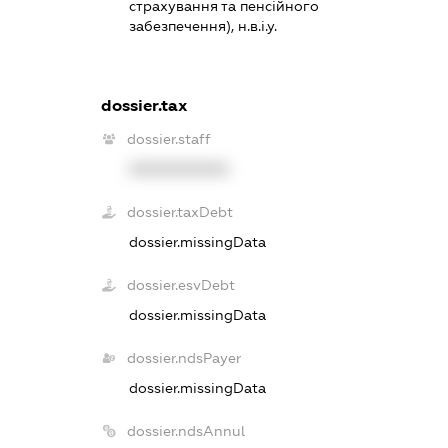
страхування та пенсійного
забезпечення), н.в.і.у.
dossier.tax
dossier.staff
XXXXXXXXXX
dossier.taxDebt
dossier.missingData
dossier.esvDebt
dossier.missingData
dossier.ndsPayer
dossier.missingData
dossier.ndsAnnul