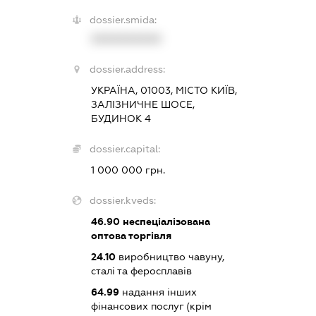
dossier.smida:
XXXXXXXXXX
dossier.address:
УКРАЇНА, 01003, МІСТО КИЇВ,
ЗАЛІЗНИЧНЕ ШОСЕ,
БУДИНОК 4
dossier.capital:
1 000 000 грн.
dossier.kveds:
46.90
неспеціалізована
оптова торгівля
24.10
виробництво чавуну,
сталі та феросплавів
64.99
надання інших
фінансових послуг (крім