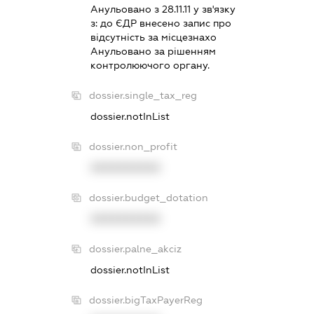
Анульовано з 28.11.11 у зв'язку
з:
до ЄДР внесено запис про
вiдсутнiсть за мiсцезнахо
Анульовано за рiшенням
контролюючого органу.
dossier.single_tax_reg
dossier.notInList
dossier.non_profit
XXXXXXXXXX
dossier.budget_dotation
XXXXXXXXXX
dossier.palne_akciz
dossier.notInList
dossier.bigTaxPayerReg