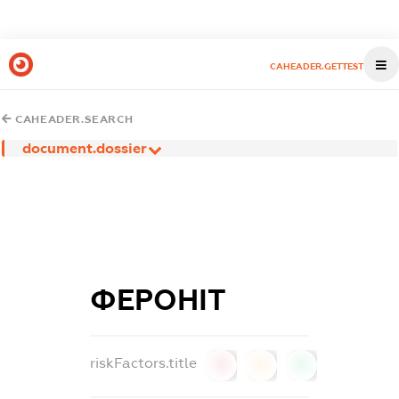
CAHEADER.GETTEST
CAHEADER.SEARCH
document.dossier
ФЕРОНІТ
riskFactors.title
0
0
0