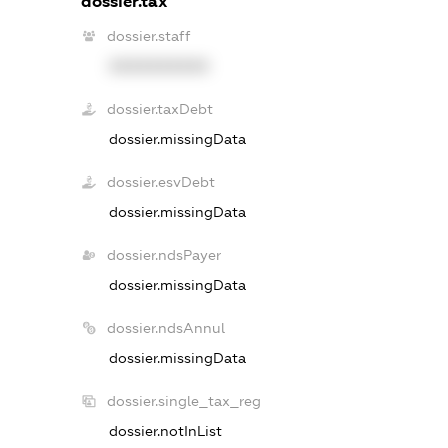
dossier.tax
dossier.staff
XXXXXXXXXX
dossier.taxDebt
dossier.missingData
dossier.esvDebt
dossier.missingData
dossier.ndsPayer
dossier.missingData
dossier.ndsAnnul
dossier.missingData
dossier.single_tax_reg
dossier.notInList