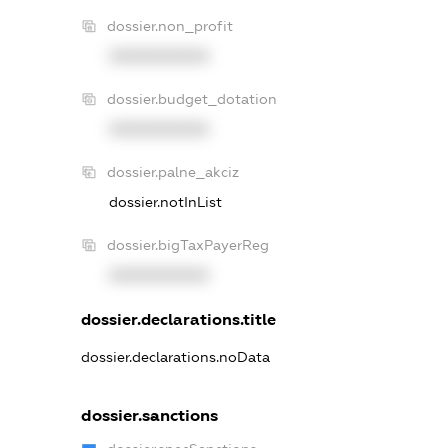
dossier.non_profit
XXXXXXXXXX
dossier.budget_dotation
XXXXXXXXXX
dossier.palne_akciz
dossier.notInList
dossier.bigTaxPayerReg
XXXXXXXXXX
dossier.declarations.title
dossier.declarations.noData
dossier.sanctions