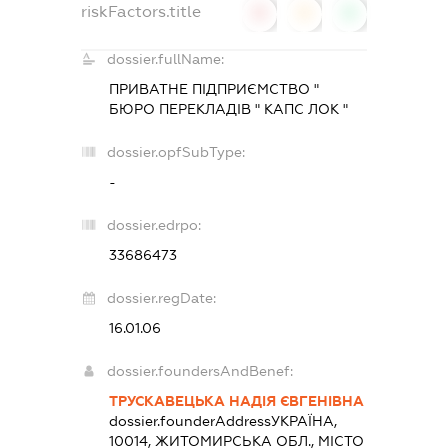
riskFactors.title
0
0
0
dossier.fullName:
ПРИВАТНЕ ПІДПРИЄМСТВО "
БЮРО ПЕРЕКЛАДІВ " КАПС ЛОК "
dossier.opfSubType:
-
dossier.edrpo:
33686473
dossier.regDate:
16.01.06
dossier.foundersAndBenef:
ТРУСКАВЕЦЬКА НАДІЯ ЄВГЕНІВНА
dossier.founderAddress
УКРАЇНА,
10014, ЖИТОМИРСЬКА ОБЛ., МІСТО