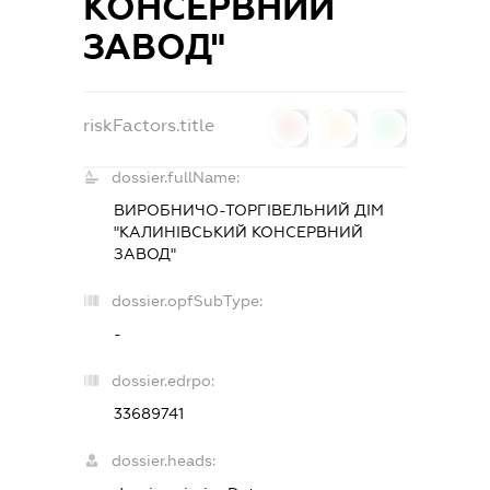
КОНСЕРВНИЙ
ЗАВОД"
riskFactors.title
0
0
0
dossier.fullName:
ВИРОБНИЧО-ТОРГІВЕЛЬНИЙ ДІМ
"КАЛИНІВСЬКИЙ КОНСЕРВНИЙ
ЗАВОД"
dossier.opfSubType:
-
dossier.edrpo:
33689741
dossier.heads: