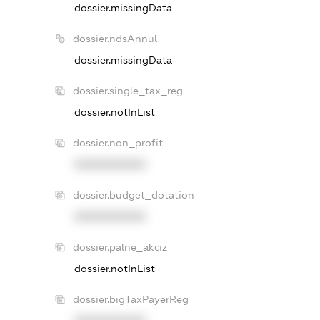
dossier.missingData
dossier.ndsAnnul
dossier.missingData
dossier.single_tax_reg
dossier.notInList
dossier.non_profit
XXXXXXXXXX
dossier.budget_dotation
XXXXXXXXXX
dossier.palne_akciz
dossier.notInList
dossier.bigTaxPayerReg