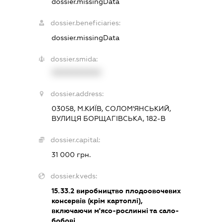
dossier.missingData
dossier.beneficiaries:
dossier.missingData
dossier.smida:
XXXXXXXXXX
dossier.address:
03058, М.КИЇВ, СОЛОМ'ЯНСЬКИЙ,
ВУЛИЦЯ БОРЩАГІВСЬКА, 182-В
dossier.capital:
31 000 грн.
dossier.kveds:
15.33.2
виробництво плодоовочевих
консервів (крім картоплі),
включаючи м'ясо-рослинні та сало-
бобові