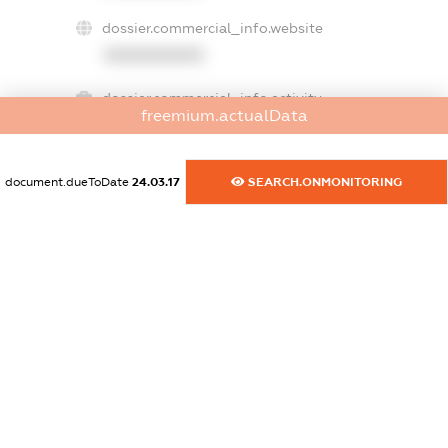
dossier.commercial_info.website
XXXXXXXXXX
dossier.commercial_info.activity
freemium.actualData
XXXXXXXXXX
document.dueToDate
24.03.17
SEARCH.ONMONITORING
freemium.exampleText_1
freemium.exampleText_2
freemium.anonymousPerSearch2
FREEMIUM.DETAILS
FREEMIUM.REGISTER