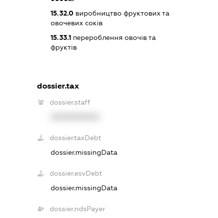
15.32.0
виробництво фруктових та
овочевих соків
15.33.1
перероблення овочів та
фруктів
dossier.tax
dossier.staff
XXXXXXXXXX
dossier.taxDebt
dossier.missingData
dossier.esvDebt
dossier.missingData
dossier.ndsPayer