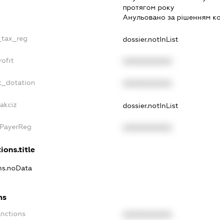
протягом року
Анульовано за рiшенням к
_tax_reg
dossier.notInList
ofit
XXXXXXXXXX
t_dotation
XXXXXXXXXX
akciz
dossier.notInList
xPayerReg
XXXXXXXXXX
ions.title
ons.noData
ns
anctions
XXXXXXXXXX