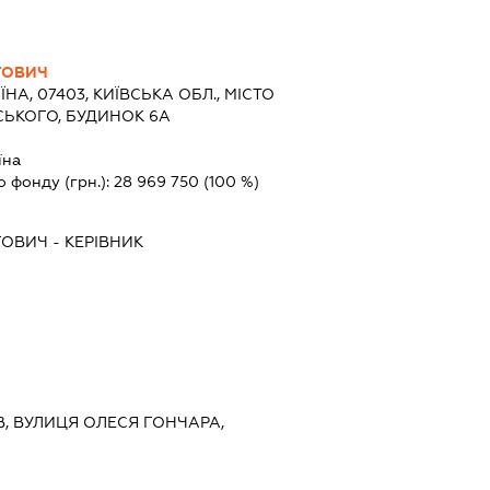
ГОВИЧ
ЇНА, 07403, КИЇВСЬКА ОБЛ., МІСТО
СЬКОГО, БУДИНОК 6А
їна
о фонду (грн.):
28 969 750
(100 %)
ГОВИЧ
-
КЕРІВНИК
ЇВ, ВУЛИЦЯ ОЛЕСЯ ГОНЧАРА,