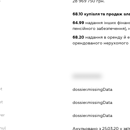
:
28 969 750 грн.
68.10
купівля та продаж вл
64.99
надання інших фінанс
пенсійного забезпечення), н.в
68.20
надання в оренду й е
орендованого нерухомого
XXXXXXXXXX
bt
dossier.missingData
bt
dossier.missingData
yer
dossier.missingData
nul
Анульовано з 25.03.20 у зв'