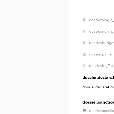
dossier.single
dossier.non_pr
dossier.budge
dossier.palne_
dossier.bigTa
dossier.declarat
dossier.declarati
dossier.sanctio
dossier.specS