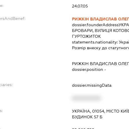
e:
24.07.05
ersAndBenef:
РИЖКІН ВЛАДИСЛАВ ОЛЕ
dossier.founderAddress
УКРА
БРОВАРИ, ВУЛИЦЯ КОТОВ
ГУРТОЖИТОК
statements.nationality:
Укра
Розмір внеску до статутног
РИЖКІН ВЛАДИСЛАВ ОЛЕ
dossier.position -
iaries:
dossier.missingData
XXXXXXXXXX
s:
УКРАЇНА, 01054, МІСТО КИ
БУДИНОК 57 Б