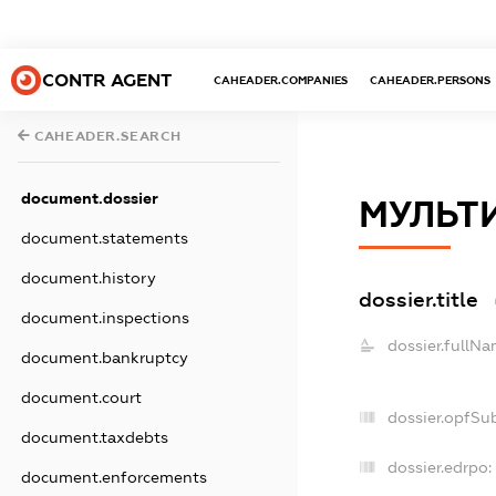
CONTR AGENT
CAHEADER.COMPANIES
CAHEADER.PERSONS
CAHEADER.SEARCH
document.dossier
МУЛЬТ
document.statements
document.history
dossier.title
document.inspections
dossier.fullNa
document.bankruptcy
document.court
dossier.opfSu
document.taxdebts
dossier.edrpo:
document.enforcements