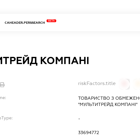
BETA
CAHEADER.PERSSEARCH
ИТРЕЙД КОМПАНІ
riskFactors.title
0
0
me:
ТОВАРИСТВО З ОБМЕЖЕН
"МУЛЬТИТРЕЙД КОМПАНІ"
bType:
-
33694772