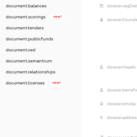
dossier.regDat
document.balances
document.scorings
new!
dossier.found
document.tenders
document.publicfunds
document.ved
document.semantrum
dossier.heads:
document.relationships
document.licenses
new!
dossier.benefic
dossier.smida:
dossier.addres