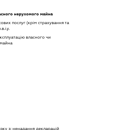
асного нерухомого майна
ових послуг (крім страхування та
.і.у.
ксплуатацію власного чи
 майна
язку з:
ненадання декларацiй