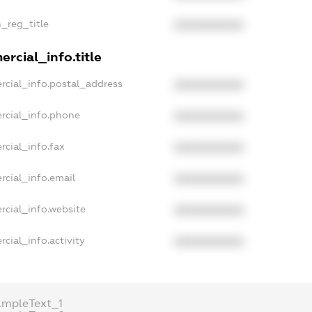
n_reg_title
XXXXXXXXXX
rcial_info.title
rcial_info.postal_address
XXXXXXXXXX
rcial_info.phone
XXXXXXXXXX
rcial_info.fax
XXXXXXXXXX
rcial_info.email
XXXXXXXXXX
rcial_info.website
XXXXXXXXXX
cial_info.activity
XXXXXXXXXX
ampleText_1