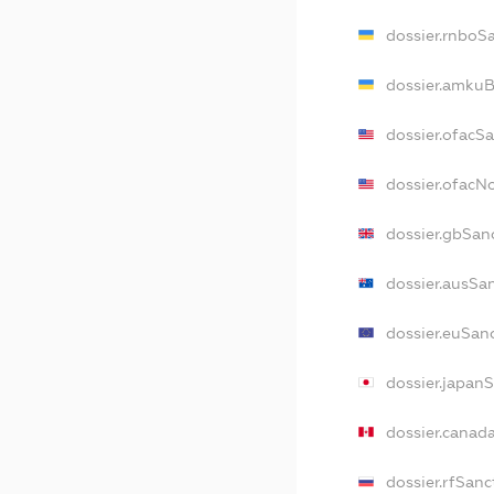
dossier.rnboS
dossier.amkuB
dossier.ofacS
dossier.ofac
dossier.gbSan
dossier.ausSa
dossier.euSan
dossier.japan
dossier.canad
dossier.rfSanc