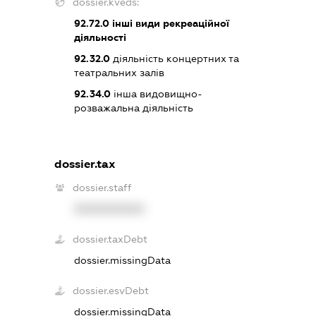
dossier.kveds:
92.72.0
інші види рекреаційної
діяльності
92.32.0
діяльність концертних та
театральних залів
92.34.0
інша видовищно-
розважальна діяльність
dossier.tax
dossier.staff
XXXXXXXXXX
dossier.taxDebt
dossier.missingData
dossier.esvDebt
dossier.missingData