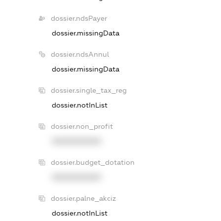
dossier.ndsPayer
dossier.missingData
dossier.ndsAnnul
dossier.missingData
dossier.single_tax_reg
dossier.notInList
dossier.non_profit
XXXXXXXXXX
dossier.budget_dotation
XXXXXXXXXX
dossier.palne_akciz
dossier.notInList