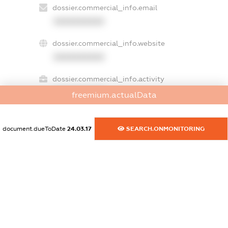
dossier.commercial_info.email
XXXXXXXXXX
dossier.commercial_info.website
XXXXXXXXXX
dossier.commercial_info.activity
XXXXXXXXXX
freemium.actualData
document.dueToDate
24.03.17
SEARCH.ONMONITORING
freemium.exampleText_1
freemium.exampleText_2
freemium.anonymousPerSearch2
FREEMIUM.DETAILS
FREEMIUM.REGISTER