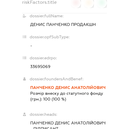
riskFactors.title
0
0
0
dossier.fullName:
ДЕНИС ПАНЧЕНКО ПРОДАКШН
dossier.opfSubType:
-
dossier.edrpo:
33695069
dossier.foundersAndBenef:
ПАНЧЕНКО ДЕНИС АНАТОЛІЙОВИЧ
Розмір внеску до статутного фонду
(грн.):
100
(100 %)
dossier.heads:
ПАНЧЕНКО ДЕНИС АНАТОЛІЙОВИЧ
-
ПІДПИСАНТ