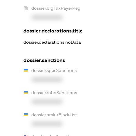
dossier.bigTaxPayerReg
XXXXXXXXXX
dossier.declarations.title
dossier.declarations.noData
dossier.sanctions
dossier.specSanctions
XXXXXXXXXX
dossier.rnboSanctions
XXXXXXXXXX
dossier.amkuBlackList
XXXXXXXXXX