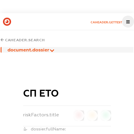
CAHEADER.GETTEST
CAHEADER.SEARCH
document.dossier
СП ЕТО
riskFactors.title
0
0
0
dossier.fullName: