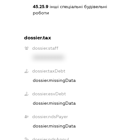
45.25.9
інші спеціальні будівельні
роботи
dossier.tax
dossier.staff
XXXXXXXXXX
dossier.taxDebt
dossier.missingData
dossier.esvDebt
dossier.missingData
dossier.ndsPayer
dossier.missingData
dossier.ndsAnnul