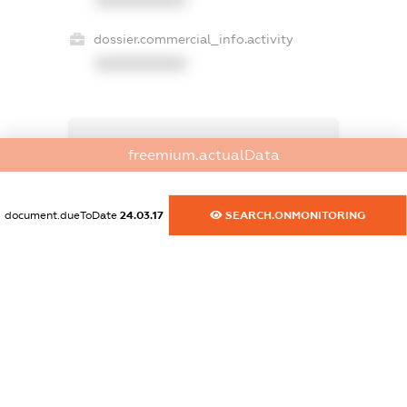
dossier.commercial_info.activity
XXXXXXXXXX
freemium.exampleText_1
freemium.actualData
freemium.exampleText_2
freemium.anonymousPerSearch2
FREEMIUM.DETAILS
document.dueToDate
24.03.17
SEARCH.ONMONITORING
FREEMIUM.REGISTER