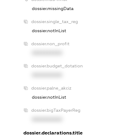
dossier.missingData
dossier.single_tax_reg
dossier.notInList
dossier.non_profit
XXXXXXXXXX
dossier.budget_dotation
XXXXXXXXXX
dossier.palne_akciz
dossier.notInList
dossier.bigTaxPayerReg
XXXXXXXXXX
dossier.declarations.title