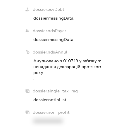
dossier.esvDebt
dossier.missingData
dossier.ndsPayer
dossier.missingData
dossier.ndsAnnul
Анульовано з 01.03.19 у зв'язку з:
ненадання декларацiй протягом
року
.
dossier.single_tax_reg
dossier.notInList
dossier.non_profit
XXXXXXXXXX