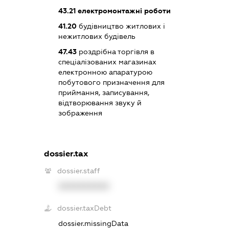
43.21
електромонтажні роботи
41.20
будівництво житлових і
нежитлових будівель
47.43
роздрібна торгівля в
спеціалізованих магазинах
електронною апаратурою
побутового призначення для
приймання, записування,
відтворювання звуку й
зображення
dossier.tax
dossier.staff
XXXXXXXXXX
dossier.taxDebt
dossier.missingData