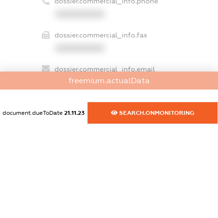
dossier.commercial_info.phone
XXXXXXXXXX
dossier.commercial_info.fax
XXXXXXXXXX
dossier.commercial_info.email
freemium.actualData
XXXXXXXXXX
dossier.commercial_info.website
document.dueToDate
21.11.23
SEARCH.ONMONITORING
XXXXXXXXXX
dossier.commercial_info.activity
XXXXXXXXXX
freemium.exampleText_1
freemium.exampleText_2
freemium.anonymousPerSearch2