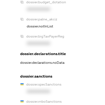
dossier.budget_dotation
XXXXXXXXXX
dossier.palne_akciz
dossier.notInList
dossier.bigTaxPayerReg
XXXXXXXXXX
dossier.declarations.title
dossier.declarations.noData
dossier.sanctions
dossier.specSanctions
XXXXXXXXXX
dossier.rnboSanctions