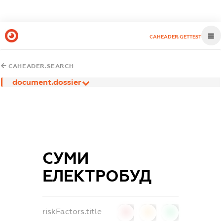
CAHEADER.GETTEST
CAHEADER.SEARCH
document.dossier
СУМИ
ЕЛЕКТРОБУД
riskFactors.title
0
0
0