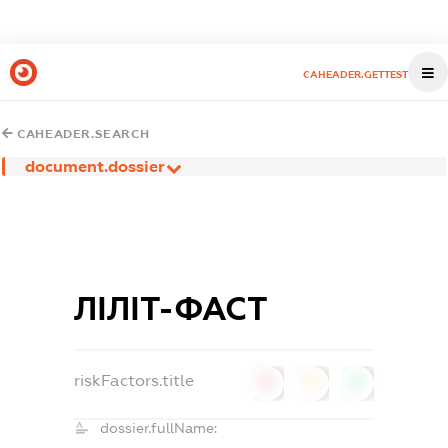
CAHEADER.GETTEST
CAHEADER.SEARCH
document.dossier
ЛІЛІТ-ФАСТ
riskFactors.title
0
0
0
dossier.fullName: