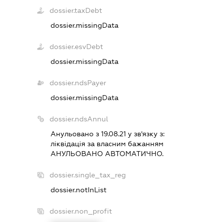
dossier.taxDebt
dossier.missingData
dossier.esvDebt
dossier.missingData
dossier.ndsPayer
dossier.missingData
dossier.ndsAnnul
Анульовано з 19.08.21 у зв'язку з:
лiквiдацiя за власним бажанням
АНУЛЬОВАНО АВТОМАТИЧНО.
dossier.single_tax_reg
dossier.notInList
dossier.non_profit