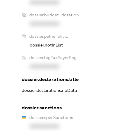
XXXXXXXXXX
dossier.budget_dotation
XXXXXXXXXX
dossier.palne_akciz
dossier.notInList
dossier.bigTaxPayerReg
XXXXXXXXXX
dossier.declarations.title
dossier.declarations.noData
dossier.sanctions
dossier.specSanctions
XXXXXXXXXX