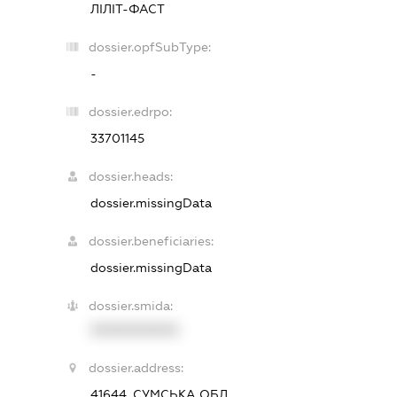
ЛІЛІТ-ФАСТ
dossier.opfSubType:
-
dossier.edrpo:
33701145
dossier.heads:
dossier.missingData
dossier.beneficiaries:
dossier.missingData
dossier.smida:
XXXXXXXXXX
dossier.address:
41644, СУМСЬКА ОБЛ.,