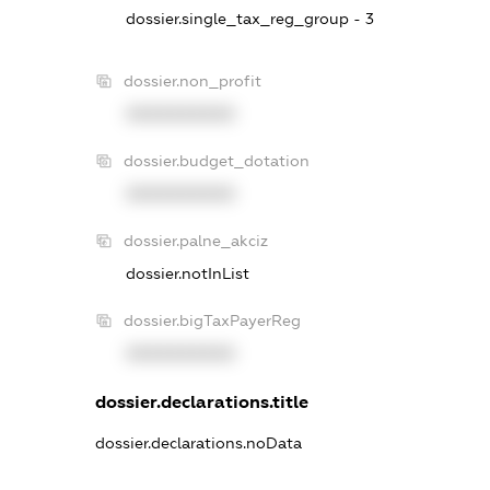
dossier.single_tax_reg_group - 3
dossier.non_profit
XXXXXXXXXX
dossier.budget_dotation
XXXXXXXXXX
dossier.palne_akciz
dossier.notInList
dossier.bigTaxPayerReg
XXXXXXXXXX
dossier.declarations.title
dossier.declarations.noData