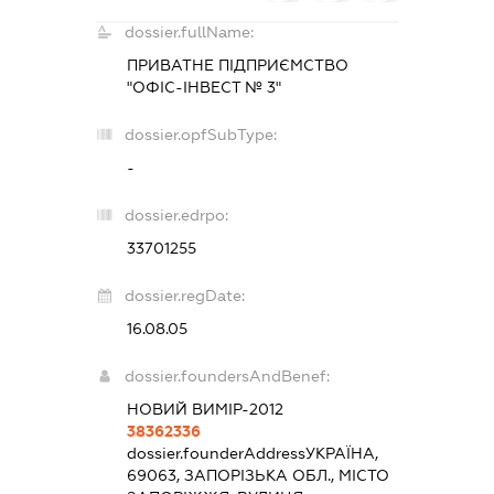
dossier.fullName:
ПРИВАТНЕ ПІДПРИЄМСТВО
"ОФІС-ІНВЕСТ № 3"
dossier.opfSubType:
-
dossier.edrpo:
33701255
dossier.regDate:
16.08.05
dossier.foundersAndBenef:
НОВИЙ ВИМІР-2012
38362336
dossier.founderAddress
УКРАЇНА,
69063, ЗАПОРІЗЬКА ОБЛ., МІСТО