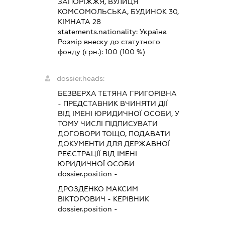
ЗАПОРІЖЖЯ, ВУЛИЦЯ
КОМСОМОЛЬСЬКА, БУДИНОК 30,
КІМНАТА 28
statements.nationality:
Україна
Розмір внеску до статутного
фонду (грн.):
100
(100 %)
dossier.heads:
БЕЗВЕРХА ТЕТЯНА ГРИГОРІВНА
-
ПРЕДСТАВНИК
ВЧИНЯТИ ДІЇ
ВІД ІМЕНІ ЮРИДИЧНОЇ ОСОБИ, У
ТОМУ ЧИСЛІ ПІДПИСУВАТИ
ДОГОВОРИ ТОЩО, ПОДАВАТИ
ДОКУМЕНТИ ДЛЯ ДЕРЖАВНОЇ
РЕЄСТРАЦІЇ ВІД ІМЕНІ
ЮРИДИЧНОЇ ОСОБИ
dossier.position -
ДРОЗДЕНКО МАКСИМ
ВІКТОРОВИЧ
-
КЕРІВНИК
dossier.position -