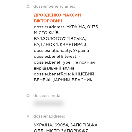
dossier.beneficiaries:
ДРОЗДЕНКО МАКСИМ
ВІКТОРОВИЧ
dossier.address:
УКРАЇНА, 01135,
МІСТО КИЇВ,
ВУЛ.ЗОЛОТОУСТІВСЬКА,
БУДИНОК 1, КВАРТИРА 3
dossier.nationality:
Україна
dossier.benefInterest:
-
dossier.benefType:
Не прямий
вирішальний вплив
dossier.benefRole:
КІНЦЕВИЙ
БЕНЕФІЦІАРНИЙ ВЛАСНИК
dossier.smida:
XXXXXXXXXX
dossier.address:
УКРАЇНА, 69084, ЗАПОРІЗЬКА
ОБЛ., МІСТО ЗАПОРІЖЖЯ,