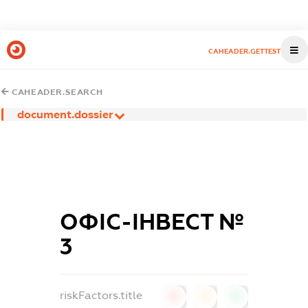
CAHEADER.GETTEST
CAHEADER.SEARCH
document.dossier
ОФІС-ІНВЕСТ №
3
riskFactors.title
0
0
0