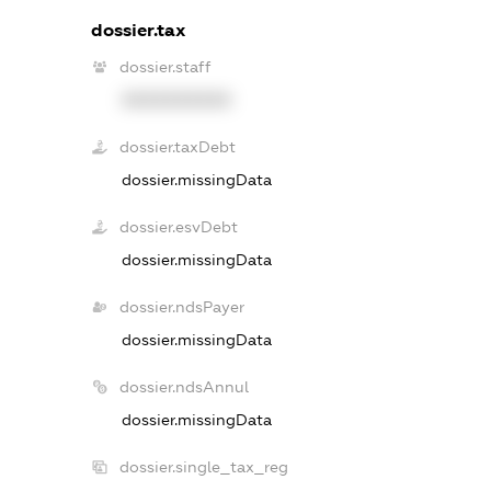
dossier.tax
dossier.staff
XXXXXXXXXX
dossier.taxDebt
dossier.missingData
dossier.esvDebt
dossier.missingData
dossier.ndsPayer
dossier.missingData
dossier.ndsAnnul
dossier.missingData
dossier.single_tax_reg