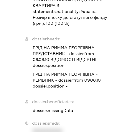
КВАРТИРА 3
statements.nationality:
Україна
Розмір внеску до статутного фонду
(грн.):
100
(100 %)
dossier.heads:
ГРІДІНА РИММА ГЕОРГІЇВНА
-
ПРЕДСТАВНИК
- dossier.from
09.08.10
ВІДОМОСТІ ВІДСУТНІ
dossier.position -
ГРІДІНА РИММА ГЕОРГІЇВНА
-
КЕРІВНИК
- dossier.from 09.08.10
dossier.position -
dossier.beneficiaries:
dossier.missingData
dossier.smida:
XXXXXXXXXX