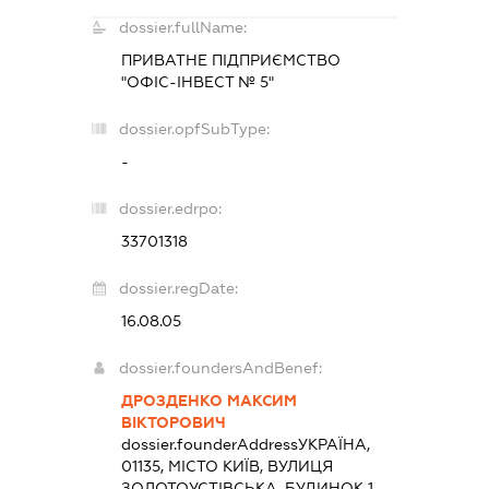
dossier.fullName:
ПРИВАТНЕ ПІДПРИЄМСТВО
"ОФІС-ІНВЕСТ № 5"
dossier.opfSubType:
-
dossier.edrpo:
33701318
dossier.regDate:
16.08.05
dossier.foundersAndBenef:
ДРОЗДЕНКО МАКСИМ
ВІКТОРОВИЧ
dossier.founderAddress
УКРАЇНА,
01135, МІСТО КИЇВ, ВУЛИЦЯ
ЗОЛОТОУСТІВСЬКА, БУДИНОК 1,