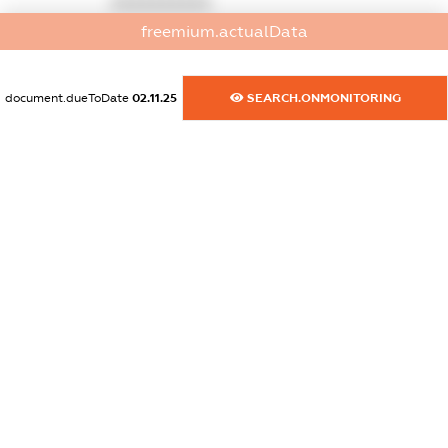
XXXXXXXXXX
freemium.actualData
dossier.commercial_info.activity
XXXXXXXXXX
document.dueToDate
02.11.25
SEARCH.ONMONITORING
freemium.exampleText_1
freemium.exampleText_2
freemium.anonymousPerSearch2
FREEMIUM.DETAILS
FREEMIUM.REGISTER