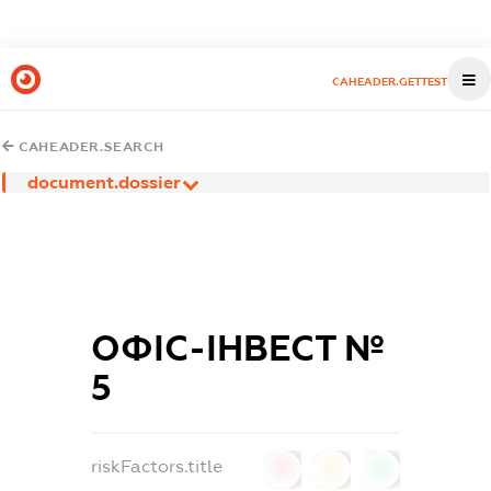
CAHEADER.GETTEST
CAHEADER.SEARCH
document.dossier
ОФІС-ІНВЕСТ №
5
riskFactors.title
0
0
0