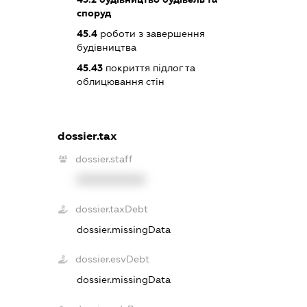
споруд
45.4
роботи з завершення
будівництва
45.43
покриття підлог та
облицювання стін
dossier.tax
dossier.staff
XXXXXXXXXX
dossier.taxDebt
dossier.missingData
dossier.esvDebt
dossier.missingData