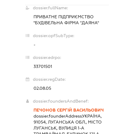
dossier.fullName:
ПРИВАТНЕ ПІДПРИЄМСТВО
"БУДІВЕЛЬНА ФІРМА "ДАЯНА"
dossier.opfSubType:
-
dossier.edrpo:
33701501
dossier.regDate:
02.08.05
dossier.foundersAndBenef:
ПЕЧОНОВ СЕРГІЙ ВАСИЛЬОВИЧ
dossier.founderAddress
УКРАЇНА,
91054, ЛУГАНСЬКА ОБЛ., МІСТО
ЛУГАНСЬК, ВУЛИЦЯ 1-А
ТРАМВАЙНАЯ, БУДИНОК 121 А,