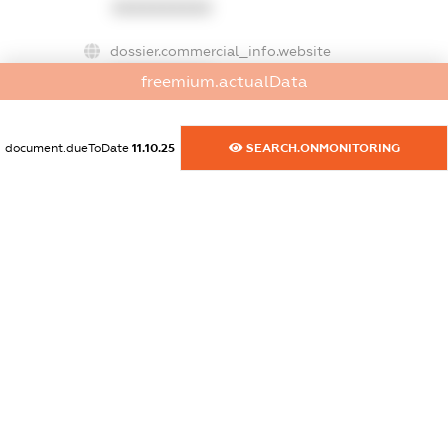
XXXXXXXXXX
dossier.commercial_info.website
XXXXXXXXXX
freemium.actualData
dossier.commercial_info.activity
XXXXXXXXXX
document.dueToDate
11.10.25
SEARCH.ONMONITORING
freemium.exampleText_1
freemium.exampleText_2
freemium.anonymousPerSearch2
FREEMIUM.DETAILS
FREEMIUM.REGISTER