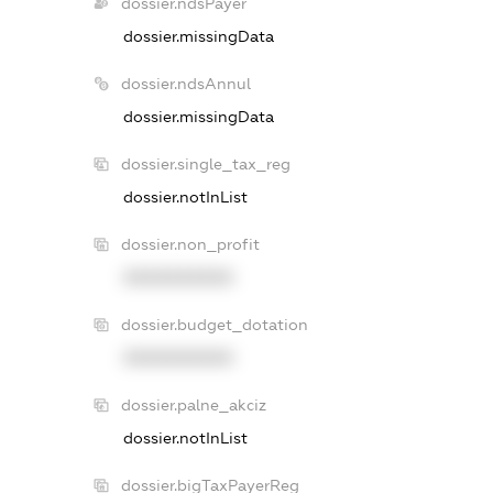
dossier.ndsPayer
dossier.missingData
dossier.ndsAnnul
dossier.missingData
dossier.single_tax_reg
dossier.notInList
dossier.non_profit
XXXXXXXXXX
dossier.budget_dotation
XXXXXXXXXX
dossier.palne_akciz
dossier.notInList
dossier.bigTaxPayerReg