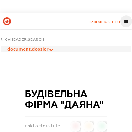
CAHEADER.GETTEST
CAHEADER.SEARCH
document.dossier
БУДІВЕЛЬНА
ФІРМА "ДАЯНА"
riskFactors.title
0
0
0