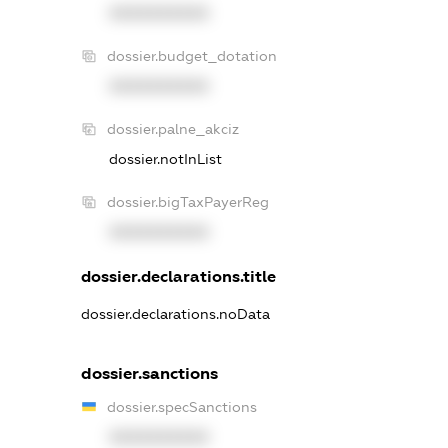
XXXXXXXXXX
dossier.budget_dotation
XXXXXXXXXX
dossier.palne_akciz
dossier.notInList
dossier.bigTaxPayerReg
XXXXXXXXXX
dossier.declarations.title
dossier.declarations.noData
dossier.sanctions
dossier.specSanctions
XXXXXXXXXX