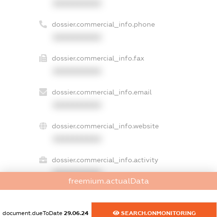
XXXXXXXXXX
dossier.commercial_info.phone
XXXXXXXXXX
dossier.commercial_info.fax
XXXXXXXXXX
dossier.commercial_info.email
XXXXXXXXXX
dossier.commercial_info.website
XXXXXXXXXX
dossier.commercial_info.activity
XXXXXXXXXX
freemium.actualData
document.dueToDate
29.06.24
SEARCH.ONMONITORING
freemium.exampleText_1