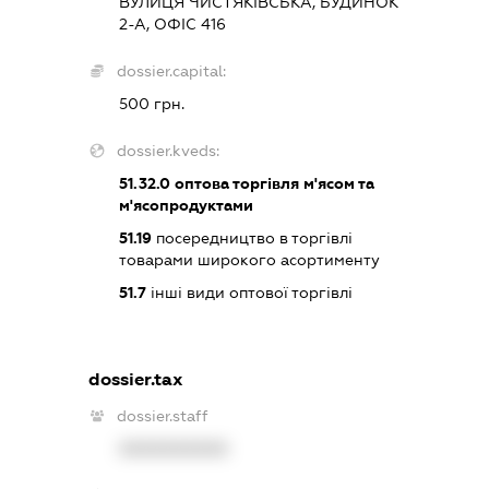
ВУЛИЦЯ ЧИСТЯКІВСЬКА, БУДИНОК
2-А, ОФІС 416
dossier.capital:
500 грн.
dossier.kveds:
51.32.0
оптова торгівля м'ясом та
м'ясопродуктами
51.19
посередництво в торгівлі
товарами широкого асортименту
51.7
інші види оптової торгівлі
dossier.tax
dossier.staff
XXXXXXXXXX