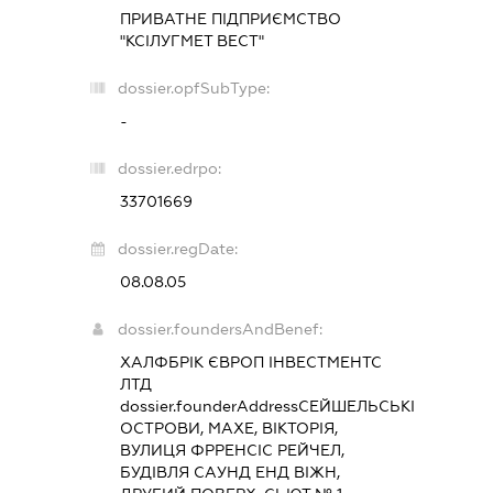
ПРИВАТНЕ ПІДПРИЄМСТВО
"КСІЛУГМЕТ ВЕСТ"
dossier.opfSubType:
-
dossier.edrpo:
33701669
dossier.regDate:
08.08.05
dossier.foundersAndBenef:
ХАЛФБРІК ЄВРОП ІНВЕСТМЕНТС
ЛТД
dossier.founderAddress
СЕЙШЕЛЬСЬКІ
ОСТРОВИ, МАХЕ, ВІКТОРІЯ,
ВУЛИЦЯ ФРРЕНСІС РЕЙЧЕЛ,
БУДІВЛЯ САУНД ЕНД ВІЖН,