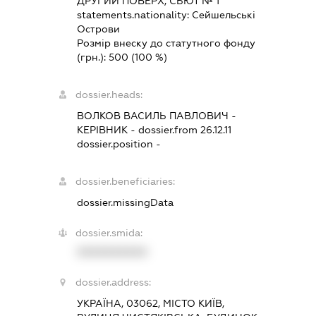
ДРУГИЙ ПОВЕРХ, СЬЮТ № 1
statements.nationality:
Сейшельські
Острови
Розмір внеску до статутного фонду
(грн.):
500
(100 %)
dossier.heads:
ВОЛКОВ ВАСИЛЬ ПАВЛОВИЧ
-
КЕРІВНИК
- dossier.from 26.12.11
dossier.position -
dossier.beneficiaries:
dossier.missingData
dossier.smida:
XXXXXXXXXX
dossier.address:
УКРАЇНА, 03062, МІСТО КИЇВ,