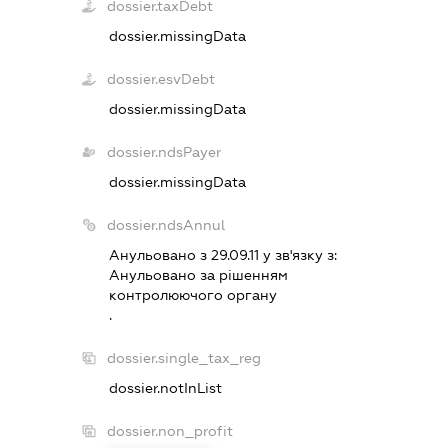
dossier.taxDebt
dossier.missingData
dossier.esvDebt
dossier.missingData
dossier.ndsPayer
dossier.missingData
dossier.ndsAnnul
Анульовано з 29.09.11 у зв'язку з:
Анульовано за рiшенням
контролюючого органу
.
dossier.single_tax_reg
dossier.notInList
dossier.non_profit