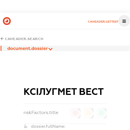
CAHEADER.GETTEST
CAHEADER.SEARCH
document.dossier
КСІЛУГМЕТ ВЕСТ
riskFactors.title
0
0
0
dossier.fullName: