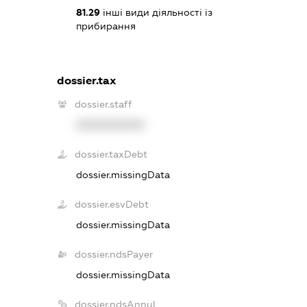
81.29
інші види діяльності із
прибирання
dossier.tax
dossier.staff
XXXXXXXXXX
dossier.taxDebt
dossier.missingData
dossier.esvDebt
dossier.missingData
dossier.ndsPayer
dossier.missingData
dossier.ndsAnnul