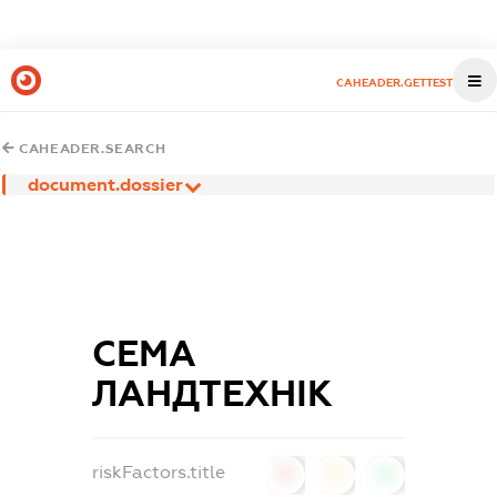
CAHEADER.GETTEST
CAHEADER.SEARCH
document.dossier
СЕМА
ЛАНДТЕХНІК
riskFactors.title
0
0
0