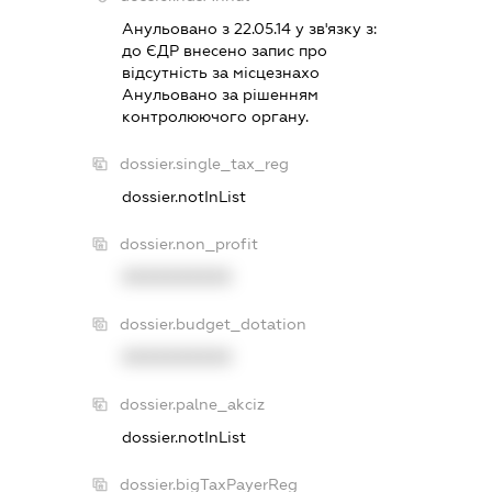
Анульовано з 22.05.14 у зв'язку з:
до ЄДР внесено запис про
вiдсутнiсть за мiсцезнахо
Анульовано за рiшенням
контролюючого органу.
dossier.single_tax_reg
dossier.notInList
dossier.non_profit
XXXXXXXXXX
dossier.budget_dotation
XXXXXXXXXX
dossier.palne_akciz
dossier.notInList
dossier.bigTaxPayerReg