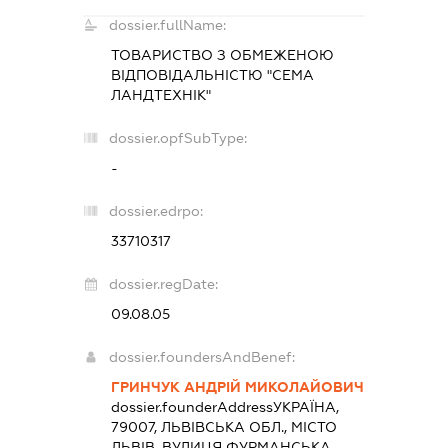
dossier.fullName:
ТОВАРИСТВО З ОБМЕЖЕНОЮ
ВІДПОВІДАЛЬНІСТЮ "СЕМА
ЛАНДТЕХНІК"
dossier.opfSubType:
-
dossier.edrpo:
33710317
dossier.regDate:
09.08.05
dossier.foundersAndBenef:
ГРИНЧУК АНДРІЙ МИКОЛАЙОВИЧ
dossier.founderAddress
УКРАЇНА,
79007, ЛЬВІВСЬКА ОБЛ., МІСТО
ЛЬВІВ, ВУЛИЦЯ ФУРМАНСЬКА,