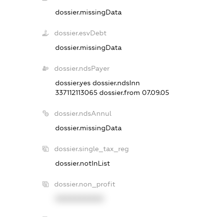
dossier.missingData
dossier.esvDebt
dossier.missingData
dossier.ndsPayer
dossier.yes
dossier.ndsInn
337112113065
dossier.from 07.09.05
dossier.ndsAnnul
dossier.missingData
dossier.single_tax_reg
dossier.notInList
dossier.non_profit
XXXXXXXXXX