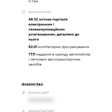
0 грн.
dossier.kveds:
46.52
оптова торгівля
електронним і
телекомунікаційним
устаткованням, деталями до
нього
62.01
комп'ютерне програмування
77.11
надання в оренду автомобілів
і легкових автотранспортних
засобів
dossier.tax
dossier.staff
XXXXXXXXXX
dossier.taxDebt