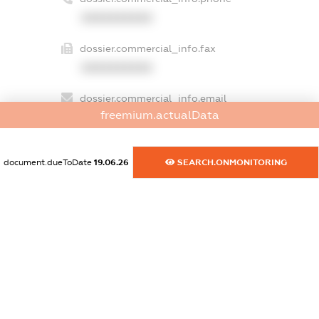
XXXXXXXXXX
dossier.commercial_info.fax
XXXXXXXXXX
dossier.commercial_info.email
freemium.actualData
XXXXXXXXXX
dossier.commercial_info.website
document.dueToDate
19.06.26
SEARCH.ONMONITORING
XXXXXXXXXX
dossier.commercial_info.activity
XXXXXXXXXX
freemium.exampleText_1
freemium.exampleText_2
freemium.anonymousPerSearch2