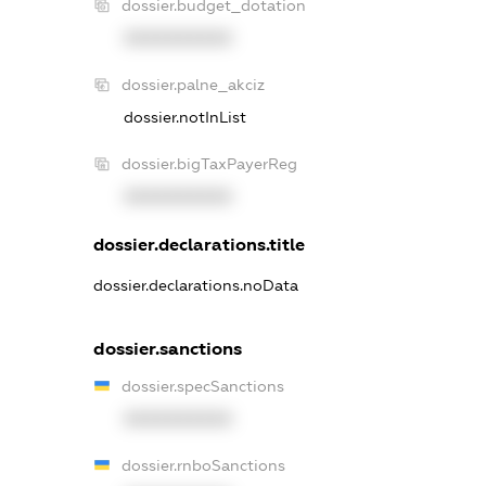
dossier.budget_dotation
XXXXXXXXXX
dossier.palne_akciz
dossier.notInList
dossier.bigTaxPayerReg
XXXXXXXXXX
dossier.declarations.title
dossier.declarations.noData
dossier.sanctions
dossier.specSanctions
XXXXXXXXXX
dossier.rnboSanctions