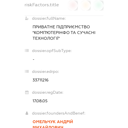
riskFactors.title
0
0
0
dossier.fullName:
ПРИВАТНЕ ПІДПРИЄМСТВО
"КОМП'ЮТЕРІНФО ТА СУЧАСНІ
ТЕХНОЛОГІЇ"
dossier.opfSubType:
-
dossier.edrpo:
33711216
dossier.regDate:
17.08.05
dossier.foundersAndBenef:
ОМЕЛЬЧУК АНДРІЙ
МИХАЙЛОВИЧ