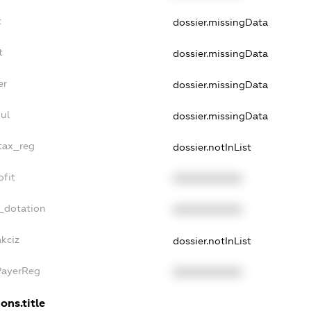
t
dossier.missingData
t
dossier.missingData
er
dossier.missingData
ul
dossier.missingData
_tax_reg
dossier.notInList
ofit
XXXXXXXXXX
_dotation
XXXXXXXXXX
akciz
dossier.notInList
PayerReg
XXXXXXXXXX
ons.title