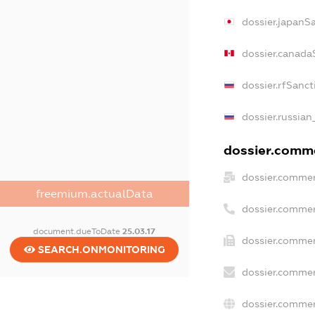
dossier.japanS
dossier.canada
dossier.rfSanct
dossier.russian
dossier.comme
dossier.commer
freemium.actualData
dossier.commer
document.dueToDate
25.03.17
dossier.commer
SEARCH.ONMONITORING
dossier.commer
dossier.commer