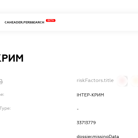
BETA
CAHEADER.PERSSEARCH
КРИМ
riskFactors.title
0
0
e:
ІНТЕР-КРИМ
Type:
-
33713779
dossier.missingData