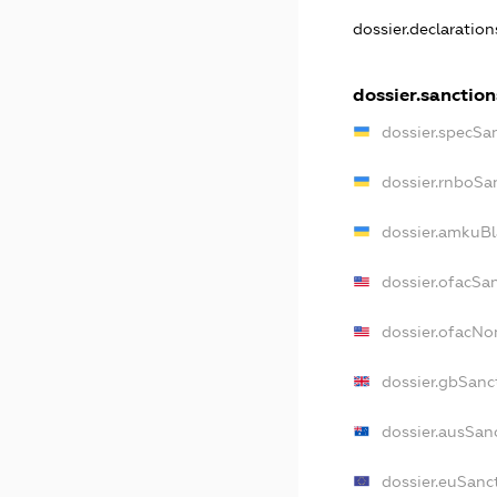
dossier.declaratio
dossier.sanction
dossier.specSa
dossier.rnboSa
dossier.amkuBl
dossier.ofacSa
dossier.ofacN
dossier.gbSanc
dossier.ausSan
dossier.euSanc