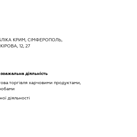
БЛІКА КРИМ, СІМФЕРОПОЛЬ,
РОВА, 12, 27
зважальна діяльність
това торгівля харчовими продуктами,
робами
ної діяльності