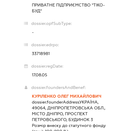
ПРИВАТНЕ ПІДПРИЄМСТВО "ТІКО-
БУД"
dossier.opfSubType:
-
dossier.edrpo:
33718981
dossier.regDate:
17.08.05
dossier.foundersAndBenef:
КУРІЛЕНКО ОЛЕГ МИХАЙЛОВИЧ
dossier.founderAddress
УКРАЇНА,
49064, ДНІПРОПЕТРОВСЬКА ОБЛ.,
МІСТО ДНІПРО, ПРОСПЕКТ
ПЕТРОВСЬКОГО, БУДИНОК 3
Розмір внеску до статутного фонду