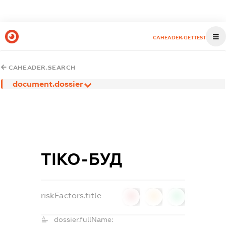
CAHEADER.GETTEST
CAHEADER.SEARCH
document.dossier
ТІКО-БУД
riskFactors.title
0
0
0
dossier.fullName: