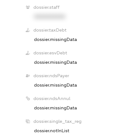
dossier.staff
XXXXXXXXXX
dossier.taxDebt
dossier.missingData
dossier.esvDebt
dossier.missingData
dossier.ndsPayer
dossier.missingData
dossier.ndsAnnul
dossier.missingData
dossier.single_tax_reg
dossier.notInList