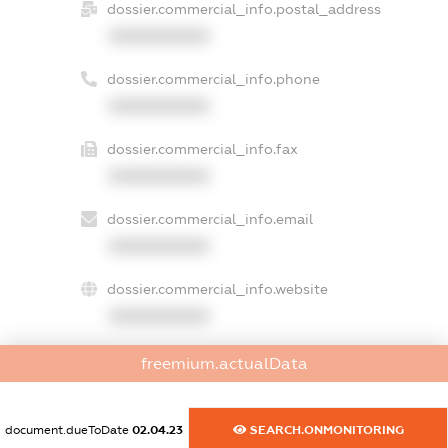
dossier.commercial_info.postal_address
XXXXXXXXXX
dossier.commercial_info.phone
XXXXXXXXXX
dossier.commercial_info.fax
XXXXXXXXXX
dossier.commercial_info.email
XXXXXXXXXX
dossier.commercial_info.website
XXXXXXXXXX
dossier.commercial_info.activity
freemium.actualData
XXXXXXXXXX
document.dueToDate
02.04.23
SEARCH.ONMONITORING