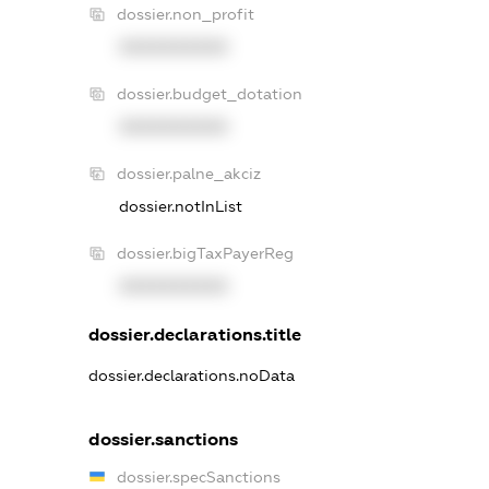
dossier.non_profit
XXXXXXXXXX
dossier.budget_dotation
XXXXXXXXXX
dossier.palne_akciz
dossier.notInList
dossier.bigTaxPayerReg
XXXXXXXXXX
dossier.declarations.title
dossier.declarations.noData
dossier.sanctions
dossier.specSanctions