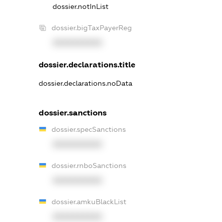
dossier.notInList
dossier.bigTaxPayerReg
XXXXXXXXXX
dossier.declarations.title
dossier.declarations.noData
dossier.sanctions
dossier.specSanctions
XXXXXXXXXX
dossier.rnboSanctions
XXXXXXXXXX
dossier.amkuBlackList
XXXXXXXXXX