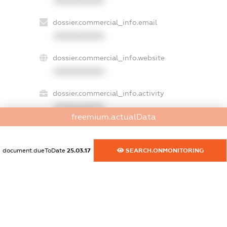
XXXXXXXXXX
dossier.commercial_info.email
XXXXXXXXXX
dossier.commercial_info.website
XXXXXXXXXX
dossier.commercial_info.activity
XXXXXXXXXX
freemium.actualData
document.dueToDate
25.03.17
SEARCH.ONMONITORING
freemium.exampleText_1
freemium.exampleText_2
freemium.anonymousPerSearch2
FREEMIUM.DETAILS
FREEMIUM.REGISTER