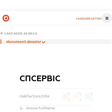
CAHEADER.GETTEST
CAHEADER.SEARCH
document.dossier
СПСЕРВІС
riskFactors.title
0
0
0
dossier.fullName: