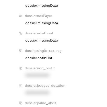
dossier.missingData
dossier.ndsPayer
dossier.missingData
dossier.ndsAnnul
dossier.missingData
dossier.single_tax_reg
dossier.notInList
dossier.non_profit
XXXXXXXXXX
dossier.budget_dotation
XXXXXXXXXX
dossier.palne_akciz