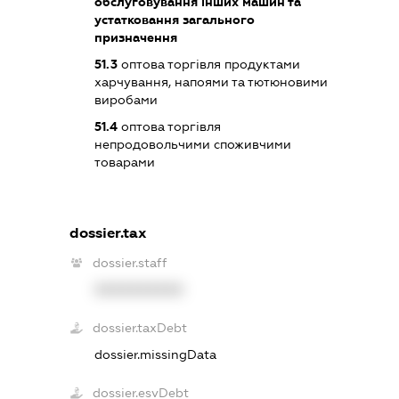
обслуговування інших машин та
устатковання загального
призначення
51.3
оптова торгівля продуктами
харчування, напоями та тютюновими
виробами
51.4
оптова торгівля
непродовольчими споживчими
товарами
dossier.tax
dossier.staff
XXXXXXXXXX
dossier.taxDebt
dossier.missingData
dossier.esvDebt