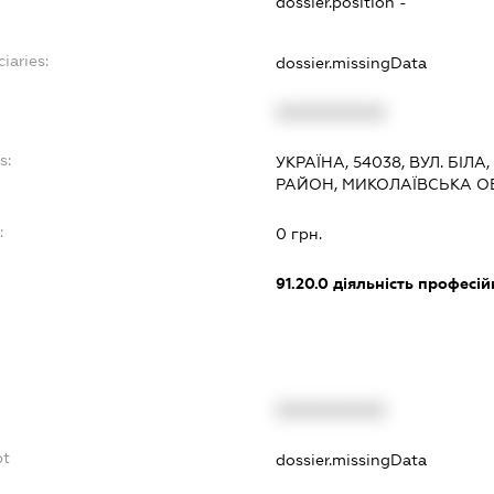
dossier.position -
iaries:
dossier.missingData
XXXXXXXXXX
s:
УКРАЇНА, 54038, ВУЛ. БІЛА
РАЙОН, МИКОЛАЇВСЬКА О
:
0 грн.
91.20.0
діяльність професій
XXXXXXXXXX
bt
dossier.missingData