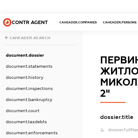
CONTR AGENT
CAHEADER.COMPANIES
CAHEADER.PERSONS
CAHEADER.SEARCH
document.dossier
ПЕРВИ
document.statements
ЖИТЛО
document.history
МИКОЛА
document.inspections
2"
document.bankruptcy
document.court
dossier.title
document.taxdebts
dossier.fullNa
document.enforcements