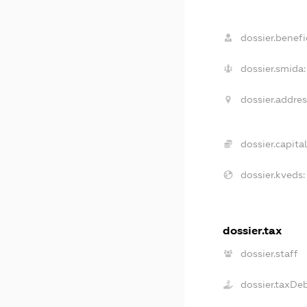
dossier.benefic
dossier.smida:
dossier.addres
dossier.capital
dossier.kveds:
dossier.tax
dossier.staff
dossier.taxDe