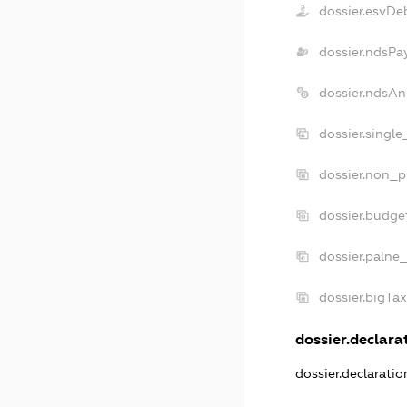
dossier.esvDe
dossier.ndsPa
dossier.ndsAn
dossier.singl
dossier.non_p
dossier.budge
dossier.palne_
dossier.bigTa
dossier.declarat
dossier.declarati