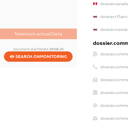
dossier.canad
dossier.rfSanc
dossier.russia
freemium.actualData
dossier.comme
document.dueToDate
29.06.25
dossier.comme
SEARCH.ONMONITORING
dossier.comme
dossier.comme
dossier.comme
dossier.comme
dossier.commer