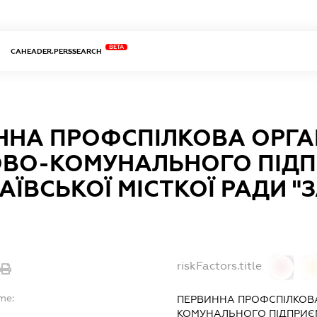
BETA
CAHEADER.PERSSEARCH
ННА ПРОФСПІЛКОВА ОРГА
ВО-КОМУНАЛЬНОГО ПІД
ЇВСЬКОЇ МІСТКОЇ РАДИ 
riskFactors.title
0
0
me:
ПЕРВИННА ПРОФСПІЛКОВА
КОМУНАЛЬНОГО ПІДПРИЄМ