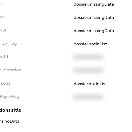
bt
dossier.missingData
yer
dossier.missingData
nul
dossier.missingData
e_tax_reg
dossier.notInList
rofit
XXXXXXXXXX
t_dotation
XXXXXXXXXX
akciz
dossier.notInList
xPayerReg
XXXXXXXXXX
ions.title
ons.noData