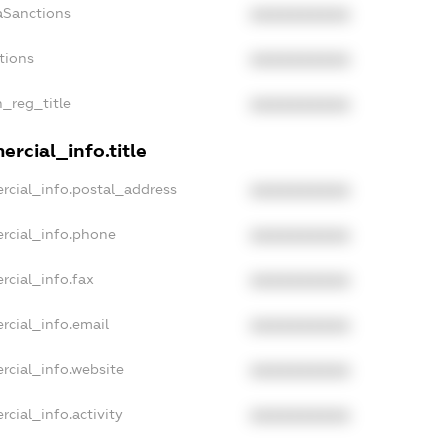
aSanctions
XXXXXXXXXX
tions
XXXXXXXXXX
n_reg_title
XXXXXXXXXX
rcial_info.title
rcial_info.postal_address
XXXXXXXXXX
rcial_info.phone
XXXXXXXXXX
rcial_info.fax
XXXXXXXXXX
rcial_info.email
XXXXXXXXXX
rcial_info.website
XXXXXXXXXX
cial_info.activity
XXXXXXXXXX