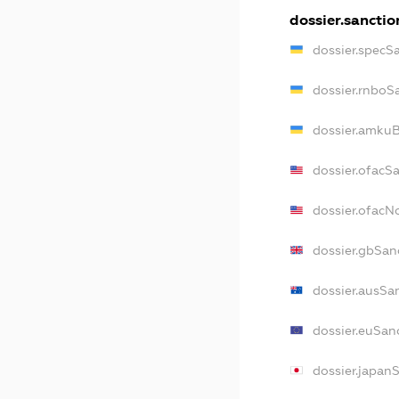
dossier.sanctio
dossier.specS
dossier.rnboS
dossier.amkuB
dossier.ofacS
dossier.ofac
dossier.gbSan
dossier.ausSa
dossier.euSan
dossier.japan