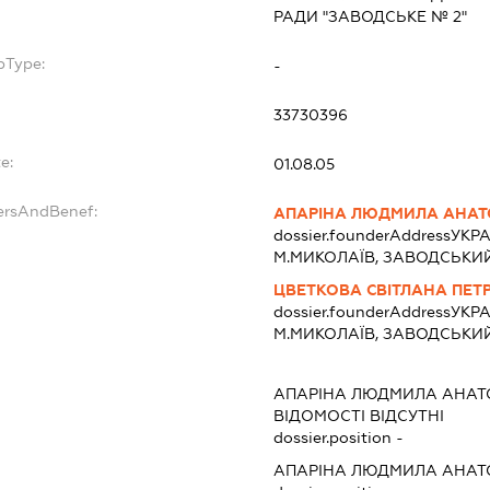
РАДИ "ЗАВОДСЬКЕ № 2"
bType:
-
33730396
e:
01.08.05
ersAndBenef:
АПАРІНА ЛЮДМИЛА АНАТ
dossier.founderAddress
УКРА
М.МИКОЛАЇВ, ЗАВОДСЬКИ
ЦВЕТКОВА СВІТЛАНА ПЕТ
dossier.founderAddress
УКРА
М.МИКОЛАЇВ, ЗАВОДСЬКИ
АПАРІНА ЛЮДМИЛА АНАТ
ВІДОМОСТІ ВІДСУТНІ
dossier.position -
АПАРІНА ЛЮДМИЛА АНАТ