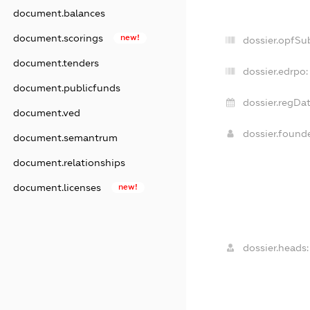
document.balances
document.scorings
new!
dossier.opfSu
document.tenders
dossier.edrpo:
document.publicfunds
dossier.regDat
document.ved
dossier.found
document.semantrum
document.relationships
document.licenses
new!
dossier.heads: