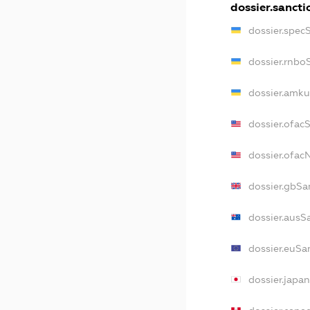
dossier.sancti
dossier.spec
dossier.rnbo
dossier.amku
dossier.ofac
dossier.ofa
dossier.gbSa
dossier.ausS
dossier.euSa
dossier.japa