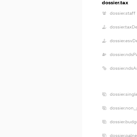
dossier.tax
dossier.staff
dossier.taxD
dossier.esvD
dossier.ndsP
dossier.ndsA
dossier.sing
dossier.non_
dossier.budg
dossier.paln