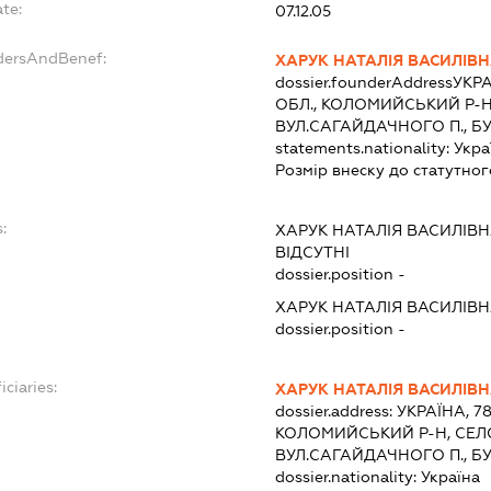
te:
07.12.05
ndersAndBenef:
ХАРУК НАТАЛІЯ ВАСИЛІВ
dossier.founderAddress
УКРА
ОБЛ., КОЛОМИЙСЬКИЙ Р-Н
ВУЛ.САГАЙДАЧНОГО П., Б
statements.nationality:
Укра
Розмір внеску до статутног
:
ХАРУК НАТАЛІЯ ВАСИЛІВ
ВІДСУТНІ
dossier.position -
ХАРУК НАТАЛІЯ ВАСИЛІВ
dossier.position -
iciaries:
ХАРУК НАТАЛІЯ ВАСИЛІВ
dossier.address:
УКРАЇНА, 7
КОЛОМИЙСЬКИЙ Р-Н, СЕЛ
ВУЛ.САГАЙДАЧНОГО П., Б
dossier.nationality:
Україна