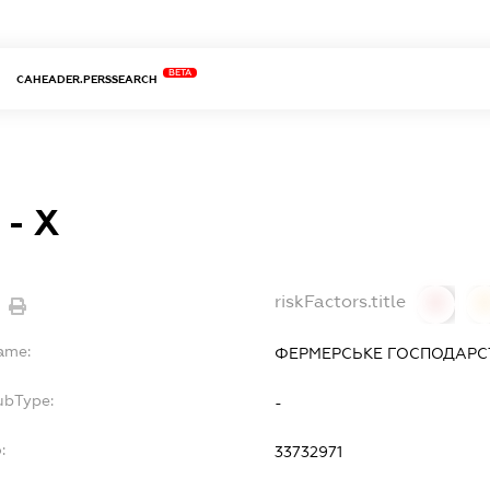
BETA
CAHEADER.PERSSEARCH
- Х
riskFactors.title
0
Name:
ФЕРМЕРСЬКЕ ГОСПОДАРСТ
ubType:
-
:
33732971