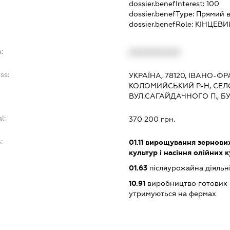
dossier.benefInterest:
100
dossier.benefType:
Прямий в
dossier.benefRole:
КІНЦЕВИ
:
XXXXXXXXXX
ss:
УКРАЇНА, 78120, ІВАНО-ФР
КОЛОМИЙСЬКИЙ Р-Н, СЕЛ
ВУЛ.САГАЙДАЧНОГО П., Б
l:
370 200 грн.
:
01.11
вирощування зернових 
культур і насіння олійних 
01.63
післяурожайна діяльн
10.91
виробництво готових к
утримуються на фермах