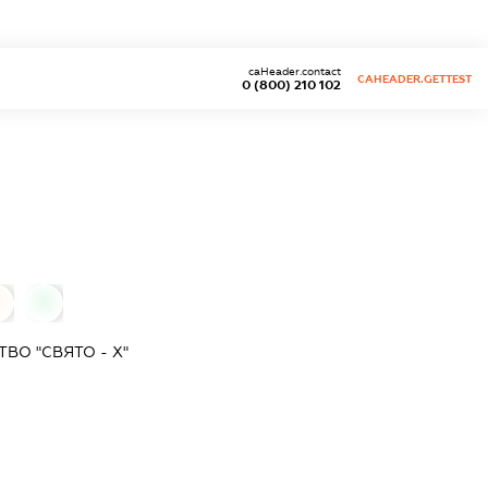
caHeader.contact
CAHEADER.GETTEST
0 (800) 210 102
0
0
ВО "СВЯТО - Х"