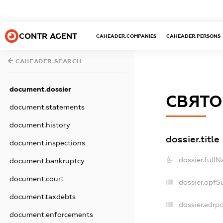
CONTR AGENT
CAHEADER.COMPANIES
CAHEADER.PERSONS
CAHEADER.SEARCH
document.dossier
СВЯТО 
document.statements
document.history
dossier.title
document.inspections
dossier.full
document.bankruptcy
document.court
dossier.opfS
document.taxdebts
dossier.edrpo
document.enforcements