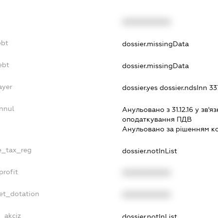
XXXXXXXXXX
ebt
dossier.missingData
ebt
dossier.missingData
ayer
dossier.yes
dossier.ndsInn 
nnul
Анульовано з 31.12.16 у зв'яз
оподаткування ПДВ
Анульовано за рiшенням к
le_tax_reg
dossier.notInList
profit
XXXXXXXXXX
et_dotation
XXXXXXXXXX
e_akciz
dossier.notInList