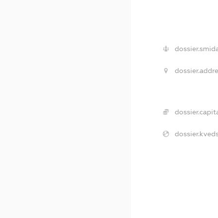
dossier.smida
dossier.addre
dossier.capita
dossier.kveds