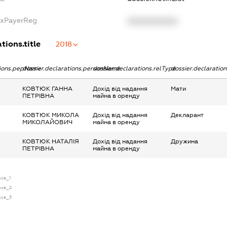
axPayerReg
XXXXXXXXXX
tions.title
2018
tions.pepName
dossier.declarations.personName
dossier.declarations.relType
dossier.declaratio
КОВТЮК ГАННА
Дохід від надання
Мати
ПЕТРІВНА
майна в оренду
КОВТЮК МИКОЛА
Дохід від надання
Декларант
МИКОЛАЙОВИЧ
майна в оренду
КОВТЮК НАТАЛІЯ
Дохід від надання
Дружина
ПЕТРІВНА
майна в оренду
nse_1
ense_2
ense_3