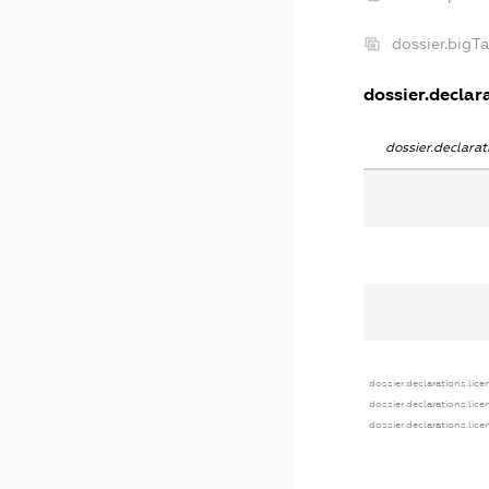
dossier.bigT
dossier.declara
dossier.declara
dossier.declarations.lice
dossier.declarations.lic
dossier.declarations.lic