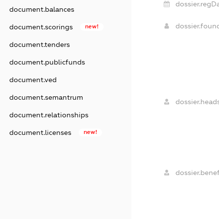
dossier.regDa
document.balances
dossier.fou
document.scorings
new!
document.tenders
document.publicfunds
document.ved
document.semantrum
dossier.heads
document.relationships
document.licenses
new!
dossier.benef