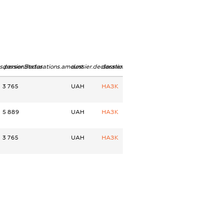
ns.personStatus
dossier.declarations.amount
dossier.declarations.currency
dossier.declarations.source
3 765
UAH
НАЗК
5 889
UAH
НАЗК
3 765
UAH
НАЗК