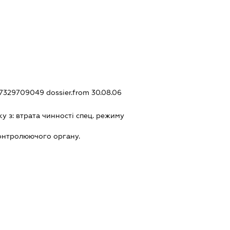
337329709049
dossier.from 30.08.06
ку з:
втрата чинностi спец. режиму
онтролюючого органу.