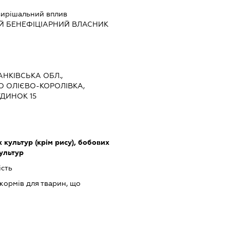
ирішальний вплив
Й БЕНЕФІЦІАРНИЙ ВЛАСНИК
АНКІВСЬКА ОБЛ.,
О ОЛІЄВО-КОРОЛІВКА,
УДИНОК 15
культур (крім рису), бобових
культур
ість
ормів для тварин, що