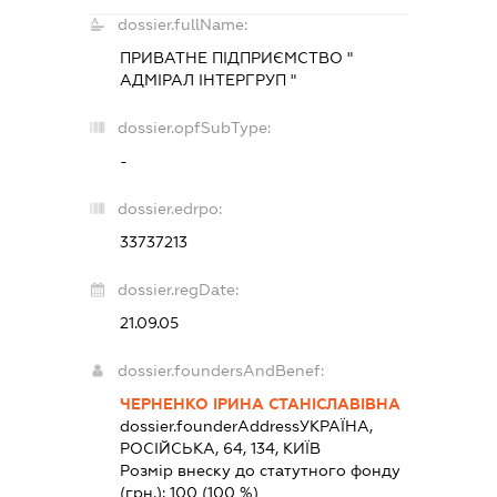
dossier.fullName:
ПРИВАТНЕ ПІДПРИЄМСТВО "
АДМІРАЛ ІНТЕРГРУП "
dossier.opfSubType:
-
dossier.edrpo:
33737213
dossier.regDate:
21.09.05
dossier.foundersAndBenef:
ЧЕРНЕНКО ІРИНА СТАНІСЛАВІВНА
dossier.founderAddress
УКРАЇНА,
РОСІЙСЬКА, 64, 134, КИЇВ
Розмір внеску до статутного фонду
(грн.):
100
(100 %)