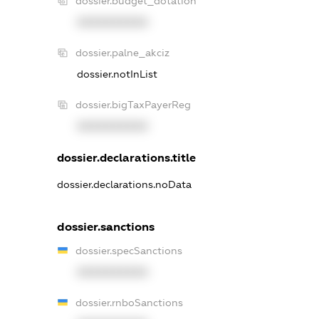
dossier.budget_dotation
XXXXXXXXXX
dossier.palne_akciz
dossier.notInList
dossier.bigTaxPayerReg
XXXXXXXXXX
dossier.declarations.title
dossier.declarations.noData
dossier.sanctions
dossier.specSanctions
XXXXXXXXXX
dossier.rnboSanctions