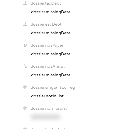
dossier.taxDebt
dossier.missingData
dossier.esvDebt
dossier.missingData
dossier.ndsPayer
dossier.missingData
dossier.ndsAnnul
dossier.missingData
dossier.single_tax_reg
dossier.notInList
dossier.non_profit
XXXXXXXXXX