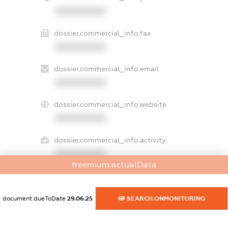
XXXXXXXXXX
dossier.commercial_info.fax
XXXXXXXXXX
dossier.commercial_info.email
XXXXXXXXXX
dossier.commercial_info.website
XXXXXXXXXX
dossier.commercial_info.activity
XXXXXXXXXX
freemium.actualData
freemium.exampleText_1
document.dueToDate
29.06.25
SEARCH.ONMONITORING
freemium.exampleText_2
freemium.anonymousPerSearch2