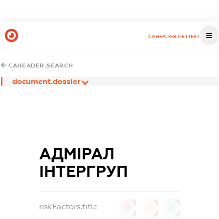
CAHEADER.GETTEST
CAHEADER.SEARCH
document.dossier
АДМІРАЛ
ІНТЕРГРУП
riskFactors.title
0
0
0