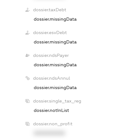
dossier.taxDebt
dossier.missingData
dossier.esvDebt
dossier.missingData
dossier.ndsPayer
dossier.missingData
dossier.ndsAnnul
dossier.missingData
dossier.single_tax_reg
dossier.notInList
dossier.non_profit
XXXXXXXXXX