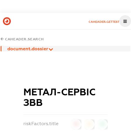
CAHEADER.GETTEST
CAHEADER.SEARCH
document.dossier
МЕТАЛ-СЕРВІС
ЗВВ
riskFactors.title
0
0
0