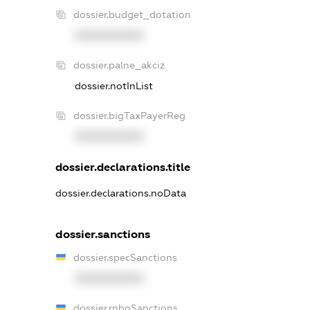
dossier.budget_dotation
XXXXXXXXXX
dossier.palne_akciz
dossier.notInList
dossier.bigTaxPayerReg
XXXXXXXXXX
dossier.declarations.title
dossier.declarations.noData
dossier.sanctions
dossier.specSanctions
XXXXXXXXXX
dossier.rnboSanctions