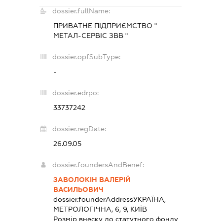
dossier.fullName:
ПРИВАТНЕ ПІДПРИЄМСТВО "
МЕТАЛ-СЕРВІС ЗВВ "
dossier.opfSubType:
-
dossier.edrpo:
33737242
dossier.regDate:
26.09.05
dossier.foundersAndBenef:
ЗАВОЛОКІН ВАЛЕРІЙ
ВАСИЛЬОВИЧ
dossier.founderAddress
УКРАЇНА,
МЕТРОЛОГІЧНА, 6, 9, КИЇВ
Розмір внеску до статутного фонду