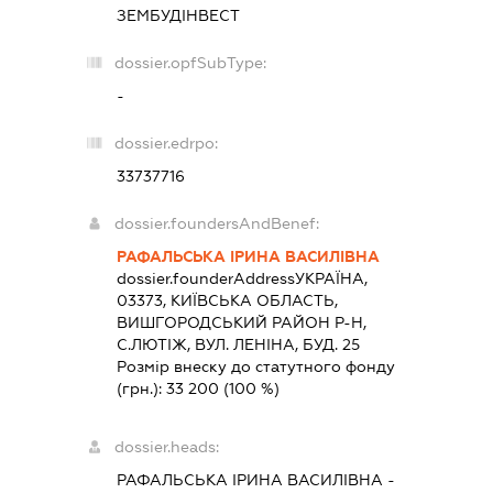
ЗЕМБУДІНВЕСТ
dossier.opfSubType:
-
dossier.edrpo:
33737716
dossier.foundersAndBenef:
РАФАЛЬСЬКА ІРИНА ВАСИЛІВНА
dossier.founderAddress
УКРАЇНА,
03373, КИЇВСЬКА ОБЛАСТЬ,
ВИШГОРОДСЬКИЙ РАЙОН Р-Н,
С.ЛЮТІЖ, ВУЛ. ЛЕНІНА, БУД. 25
Розмір внеску до статутного фонду
(грн.):
33 200
(100 %)
dossier.heads:
РАФАЛЬСЬКА ІРИНА ВАСИЛІВНА
-