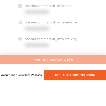
dossier.commercial_info.email
XXXXXXXXXX
dossier.commercial_info.website
XXXXXXXXXX
dossier.commercial_info.activity
XXXXXXXXXX
freemium.actualData
freemium.exampleText_1
freemium.exampleText_2
freemium.anonymousPerSearch2
document.dueToDate
25.03.17
SEARCH.ONMONITORING
FREEMIUM.DETAILS
FREEMIUM.REGISTER