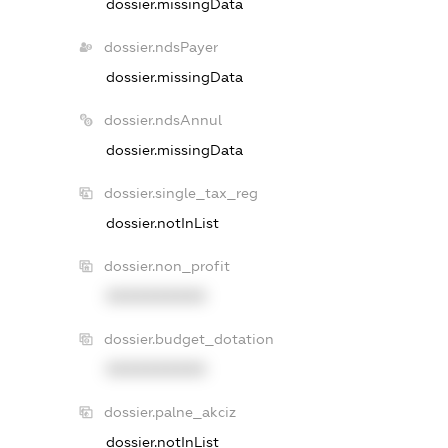
dossier.missingData
dossier.ndsPayer
dossier.missingData
dossier.ndsAnnul
dossier.missingData
dossier.single_tax_reg
dossier.notInList
dossier.non_profit
XXXXXXXXXX
dossier.budget_dotation
XXXXXXXXXX
dossier.palne_akciz
dossier.notInList