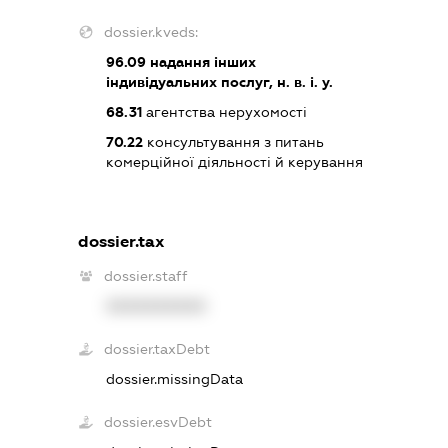
dossier.kveds:
96.09
надання інших
індивідуальних послуг, н. в. і. у.
68.31
агентства нерухомості
70.22
консультування з питань
комерційної діяльності й керування
dossier.tax
dossier.staff
XXXXXXXXXX
dossier.taxDebt
dossier.missingData
dossier.esvDebt