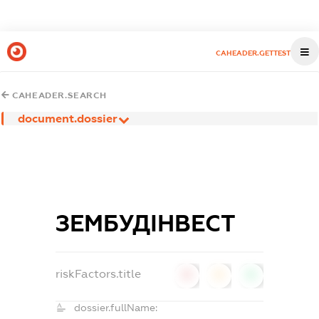
CAHEADER.GETTEST
CAHEADER.SEARCH
document.dossier
ЗЕМБУДІНВЕСТ
riskFactors.title
0
0
0
dossier.fullName: