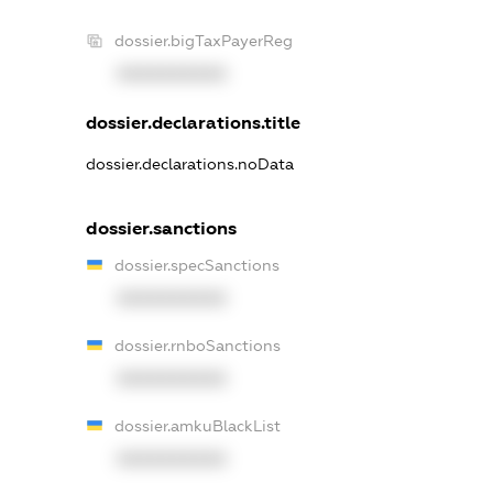
dossier.bigTaxPayerReg
XXXXXXXXXX
dossier.declarations.title
dossier.declarations.noData
dossier.sanctions
dossier.specSanctions
XXXXXXXXXX
dossier.rnboSanctions
XXXXXXXXXX
dossier.amkuBlackList
XXXXXXXXXX